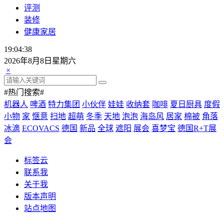
评测
装修
健康家居
19:04:40
2026年8月8日星期六
×
#热门搜索#
机器人
啤酒
特力集团
小伙伴
娃娃
收纳套
咖啡
夏日厨具
度假
小物
家
惬意
扫地
超萌
冬季
天地
泡泡
海岛风
居家
棉被
角落
冰滴
ECOVACS
德国
新品
全球
遮阳
展会
喜梦宝
德国R+T展
会
标签云
联系我
关于我
版本声明
站点地图