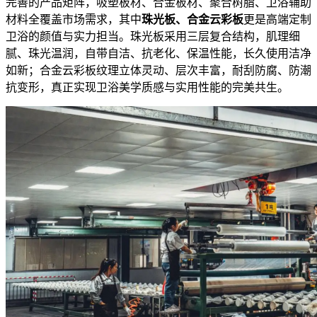
完善的产品矩阵，吸塑板材、合金板材、聚合树脂、卫浴辅助
材料全覆盖市场需求，其中
珠光板、合金云彩板
更是高端定制
卫浴的颜值与实力担当。珠光板采用三层复合结构，肌理细
腻、珠光温润，自带自洁、抗老化、保温性能，长久使用洁净
如新；合金云彩板纹理立体灵动、层次丰富，耐刮防腐、防潮
抗变形，真正实现卫浴美学质感与实用性能的完美共生。