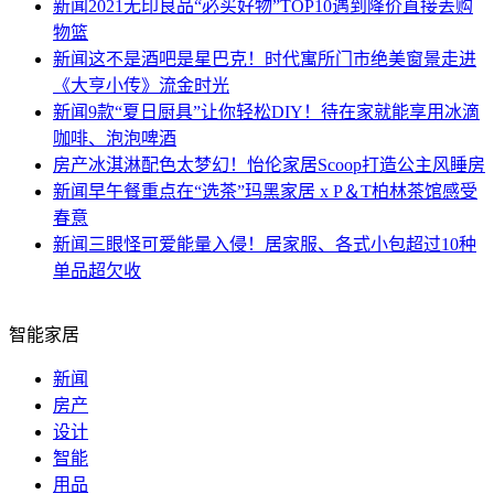
新闻
2021无印良品“必买好物”TOP10遇到降价直接丢购
物篮
新闻
这不是酒吧是星巴克！时代寓所门市绝美窗景走进
《大亨小传》流金时光
新闻
9款“夏日厨具”让你轻松DIY！待在家就能享用冰滴
咖啡、泡泡啤酒
房产
冰淇淋配色太梦幻！怡伦家居Scoop打造公主风睡房
新闻
早午餐重点在“选茶”玛黑家居 x P＆T柏林茶馆感受
春意
新闻
三眼怪可爱能量入侵！居家服、各式小包超过10种
单品超欠收
智能家居
新闻
房产
设计
智能
用品