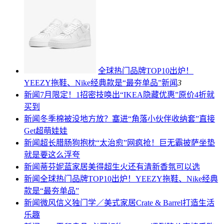
全球热门品牌TOP10出炉！
YEEZY拖鞋、Nike经典款是“最夯单品”
新闻
3
新闻
7月限定！1招密技唤出“IKEA隐藏优惠”原价4折就
买到
新闻
冬季棉被没地方放？塞进“角落小伙伴收纳套”直接
Get超萌娃娃
新闻
超长腊肠狗抱枕“太治愈”网疯抢！巨无霸披萨坐垫
就是要这么浮夸
新闻
蒂芬妮蓝家居美得超生火还有清新香氛可以选
新闻
全球热门品牌TOP10出炉！YEEZY拖鞋、Nike经典
款是“最夯单品”
新闻
微风信义独门学／美式家居Crate & Barrel打造生活
乐趣