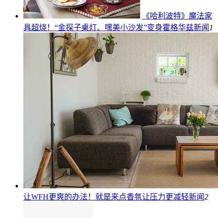
《哈利波特》魔法家
具超烧！“金探子桌灯、嘿美小沙发”变身霍格华兹
新闻
1
让WFH更爽的办法！就是来点香氛让压力更减轻
新闻
2