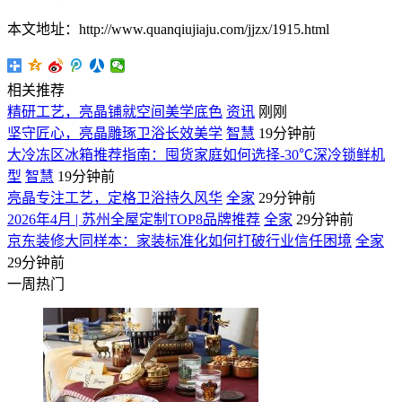
本文地址：http://www.quanqiujiaju.com/jjzx/1915.html
相关推荐
精研工艺，亮晶铺就空间美学底色
资讯
刚刚
坚守匠心，亮晶雕琢卫浴长效美学
智慧
19分钟前
大冷冻区冰箱推荐指南：囤货家庭如何选择-30℃深冷锁鲜机
型
智慧
19分钟前
亮晶专注工艺，定格卫浴持久风华
全家
29分钟前
2026年4月 | 苏州全屋定制TOP8品牌推荐
全家
29分钟前
京东装修大同样本：家装标准化如何打破行业信任困境
全家
29分钟前
一周热门