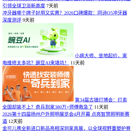
引领全球卫浴新高度
7天前
冲牙器哪个牌子好用又实惠？2026口碑爆款：同诗O5冲牙器
深度测评
9天前
小病大修、坐地起价，家
电维修太多坑？豌豆AI来填坑！
11天前
第34届古镇灯博会：灯卖
全国却装不上？奇兵到家380万+师傅救急了
11天前
2026第十四届扬州户外照明展览会4月开幕 点亮智慧照明新赛
道
12天前
金可儿携全新进口新品亮相深圳家具展，以全球视野重塑护脊