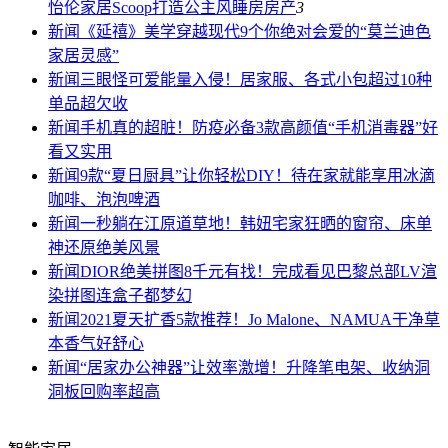
怡伦家居Scoop打造公主风睡房
房产
3
新闻
《延禧》美学穿越现代9个你绝对会爱的“莫兰迪色
家居灵感”
新闻
三眼怪可爱能量入侵！居家服、各式小包超过10种
单品超欠收
新闻
手机真的超脏！防疫必备3款高颜值“手机消毒器”好
看又实用
新闻
9款“夏日厨具”让你轻松DIY！待在家就能享用冰滴
咖啡、泡泡啤酒
新闻
一秒躺在江原道草地！韩妞宅家狂晒的窗帘、床单
神还原绝美风景
新闻
DIOR绝美拼图8千元有找！完成看见巴黎总部LV渲
染拼图连盒子都梦幻
新闻
2021夏天扩香5款推荐！Jo Malone、NAMUA干净草
本香气好舒心
新闻
“居家办公神器”让效率激增！升降笔电架、收纳洞
洞板回购率超高