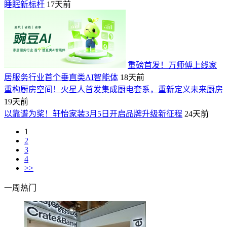
睡眠新标杆
17天前
重磅首发！万师傅上线家
居服务行业首个垂直类AI智能体
18天前
重构厨房空间！火星人首发集成厨电套系，重新定义未来厨房
19天前
以靠谱为桨！轩怡家装3月5日开启品牌升级新征程
24天前
1
2
3
4
>>
一周热门