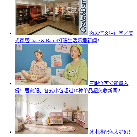
微风信义独门学／美
式家居Crate & Barrel打造生活乐趣
新闻
1
三眼怪可爱能量入
侵！居家服、各式小包超过10种单品超欠收
新闻
2
冰淇淋配色太梦幻！