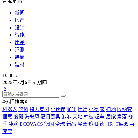
智能家居
新闻
房产
设计
智能
用品
评测
装修
建材
16:38:53
2026年8月6日星期四
×
#热门搜索#
机器人
啤酒
特力集团
小伙伴
咖啡
娃娃
小物
家
扫地
收纳套
惬意
度假
海岛风
夏日厨具
泡泡
天地
棉被
超萌
居家
角落
冬
季
冰滴
ECOVACS
德国
全球
新品
展会
遮阳
德国R+T展会
喜
梦宝