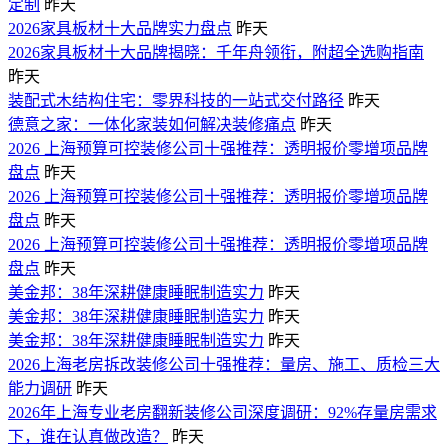
定制
昨天
2026家具板材十大品牌实力盘点
昨天
2026家具板材十大品牌揭晓：千年舟领衔，附超全选购指南
昨天
装配式木结构住宅：零界科技的一站式交付路径
昨天
德意之家：一体化家装如何解决装修痛点
昨天
2026 上海预算可控装修公司十强推荐：透明报价零增项品牌
盘点
昨天
2026 上海预算可控装修公司十强推荐：透明报价零增项品牌
盘点
昨天
2026 上海预算可控装修公司十强推荐：透明报价零增项品牌
盘点
昨天
美金邦：38年深耕健康睡眠制造实力
昨天
美金邦：38年深耕健康睡眠制造实力
昨天
美金邦：38年深耕健康睡眠制造实力
昨天
2026上海老房拆改装修公司十强推荐：量房、施工、质检三大
能力调研
昨天
2026年上海专业老房翻新装修公司深度调研：92%存量房需求
下，谁在认真做改造？
昨天