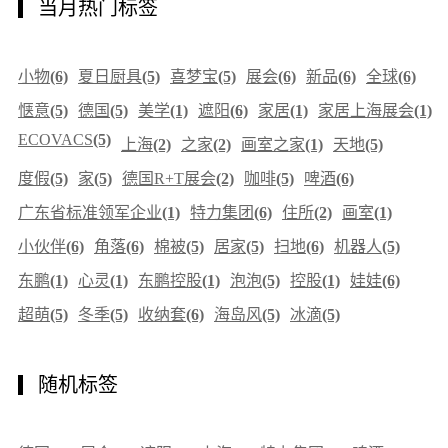
当月热门标签
小物
(6)
夏日厨具
(5)
喜梦宝
(5)
展会
(6)
新品
(6)
全球
(6)
惬意
(5)
德国
(5)
美学
(1)
遮阳
(6)
家居
(1)
家居上海展会
(1)
ECOVACS
(5)
上海
(2)
之家
(2)
画室之家
(1)
天地
(5)
度假
(5)
家
(5)
德国R+T展会
(2)
咖啡
(5)
啤酒
(6)
广东省标准领军企业
(1)
特力集团
(6)
住所
(2)
画室
(1)
小伙伴
(6)
角落
(6)
棉被
(5)
居家
(5)
扫地
(6)
机器人
(5)
东鹏
(1)
心灵
(1)
东鹏控股
(1)
泡泡
(5)
控股
(1)
娃娃
(6)
超萌
(5)
冬季
(5)
收纳套
(6)
海岛风
(5)
冰滴
(5)
随机标签