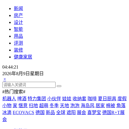
新闻
房产
设计
智能
用品
评测
装修
健康家居
04:44:22
2026年8月9日星期日
×
#热门搜索#
机器人
啤酒
特力集团
小伙伴
娃娃
收纳套
咖啡
夏日厨具
度假
小物
家
惬意
扫地
超萌
冬季
天地
泡泡
海岛风
居家
棉被
角落
冰滴
ECOVACS
德国
新品
全球
遮阳
展会
喜梦宝
德国R+T展
会