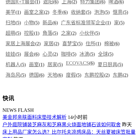
德国R+T展会
(1)
遮阳
(6)
上海
(2)
特力集团
(6)
啤酒
(6)
美学
(1)
画室之家
(2)
冬季
(6)
收纳套
(5)
泡泡
(5)
惬意
(5)
扫地
(5)
小物
(5)
新品
(6)
广东省标准领军企业
(1)
家
(5)
超萌
(5)
控股
(1)
角落
(5)
之家
(2)
小伙伴
(5)
家居上海展会
(2)
家居
(2)
喜梦宝
(5)
住所
(1)
棉被
(6)
娃娃
(5)
展会
(6)
心灵
(2)
咖啡
(5)
冰滴
(5)
全球
(5)
ECOVACS
(6)
机器人
(5)
画室
(1)
居家
(5)
夏日厨具
(5)
海岛风
(5)
德国
(6)
天地
(6)
度假
(5)
东鹏控股
(2)
东鹏
(2)
快讯
NEWS FLASH
美金邦亲肤面料床垫技术解析
14小时前
户外庭院铺装芝麻灰和芝麻黑火烧面地铺石该如何取舍
昨天
床上用品厂家怎么选？比尔托夫凉感床品：天丝夏被床笠批量