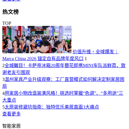
热文榜
TOP
价值升维・全域爆发｜
Marca China 2026 锚定自有品牌年度风口
1
2
全城瞩目！卡萨帝冰箱20周年簪花郎携MINI车队派鲜荔，致
谢老友引围观
3
温州家具产业升级观察：工厂直营模式如何解决定制家居困
局
4
用家居小物改造装潢风格！挑选时掌握“色调”、“多用途”三
大重点
5
太原装修避坑指南：独特优乐美居直面3大痛点
查看更多
智能家居