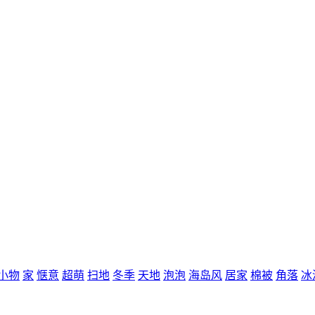
小物
家
惬意
超萌
扫地
冬季
天地
泡泡
海岛风
居家
棉被
角落
冰