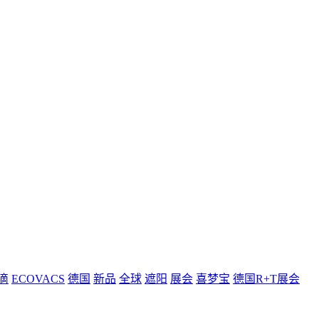
滴
ECOVACS
德国
新品
全球
遮阳
展会
喜梦宝
德国R+T展会