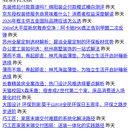
NEWS FLASH
先装修后付款靠谱吗？绵阳装企付款模式横向测评
昨天
京东授权装修服务商意味着什么？消费者权益深度解读
昨天
2026年框主供五金国际品牌应该怎么选
昨天
200㎡大平层新房救命空净｜阿卡驰P90真正告别甲醛二次反
弹
昨天
苏州全屋定制选材解析：碧派全屋定制的环保板材优势
昨天
办公室工装如何选：杭州高墅装饰的一站式解法
昨天
薄而不塌，卷起即走：林芃海盐薄垫，为独立生活开启好睡新
选择
昨天
薄而不塌，卷起即走：林芃海盐薄垫，为独立生活开启好睡新
选择
昨天
长春精装房全案改造：热门设计风格选择要点解析
昨天
天猫校园X森禾鹿：宿舍成Z世代第二个家，床品消费进入场
景化时代
昨天
大国设计 环保到家|莫干山818全民环保日五周年，环保之路步
步进阶
昨天
巧工匠：家居末端交付难题的系统化解决路径
昨天
巧工匠家居末端交付困局：送装一体化的实践路径
昨天