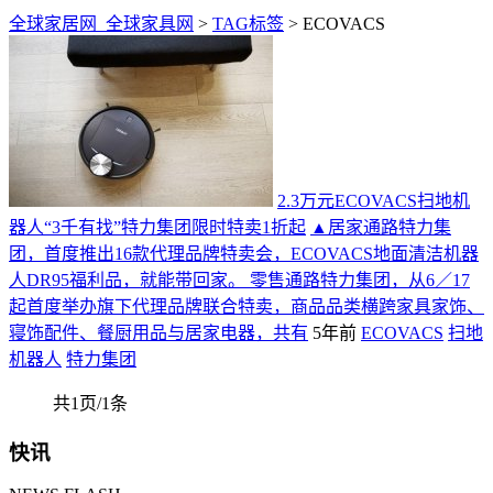
全球家居网_全球家具网
>
TAG标签
> ECOVACS
2.3万元ECOVACS扫地机
器人“3千有找”特力集团限时特卖1折起
▲居家通路特力集
团，首度推出16款代理品牌特卖会，ECOVACS地面清洁机器
人DR95福利品，就能带回家。 零售通路特力集团，从6／17
起首度举办旗下代理品牌联合特卖，商品品类横跨家具家饰、
寝饰配件、餐厨用品与居家电器，共有
5年前
ECOVACS
扫地
机器人
特力集团
共1页/1条
快讯