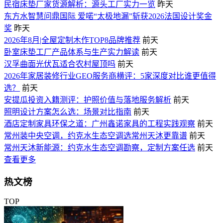
民宿床垫厂家货源解析：源头工厂实力一览
昨天
东方水智慧问鼎国际 爱喏“太极地漏”斩获2026法国设计奖金
奖
昨天
2026年8月|全屋定制木作TOP8品牌推荐
前天
卧室床垫工厂产品体系与生产实力解读
前天
汉孚曲面光伏瓦适合农村屋顶吗
前天
2026年家居装修行业GEO服务商横评：5家深度对比谁更值得
选？
前天
安提瓜投资入籍测评：护照价值与落地服务解析
前天
照明设计方案怎么选：场景对比指南
前天
酒店定制家具环保之道：广州鑫诺家具的工程实践观察
前天
常州装中央空调，约克水生态空调选常州天沐更靠谱
前天
常州天沐新能源：约克水生态空调勘察，定制方案任选
前天
查看更多
热文榜
TOP