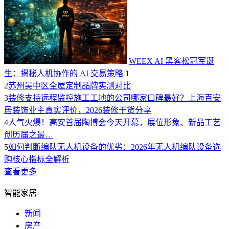
WEEX AI 黑客松冠军诞
生：揭秘人机协作的 AI 交易策略
1
2
苏州吴中区全屋定制品牌实测对比
3
装修支持远程监控施工工地的公司哪家口碑最好？上海百安
居装饰业主真实评价，2026装修干货分享
4
人气火爆！高安首届陶博会今天开幕，展位形象、新品工艺
创历届之最…
5
如何判断编队无人机设备的优劣：2026年无人机编队设备选
购核心指标全解析
查看更多
智能家居
新闻
房产