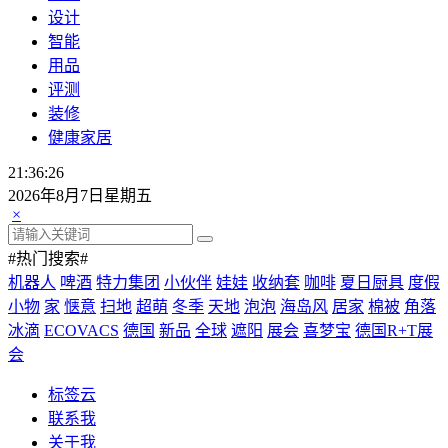
设计
智能
用品
评测
装修
健康家居
21:36:27
2026年8月7日星期五
×
#热门搜索#
机器人
啤酒
特力集团
小伙伴
娃娃
收纳套
咖啡
夏日厨具
度假
小物
家
惬意
扫地
超萌
冬季
天地
泡泡
海岛风
居家
棉被
角落
冰滴
ECOVACS
德国
新品
全球
遮阳
展会
喜梦宝
德国R+T展
会
标签云
联系我
关于我