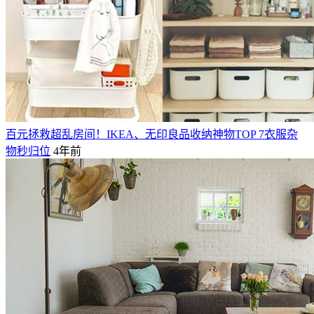
百元拯救超乱房间！IKEA、无印良品收纳神物TOP 7衣服杂
物秒归位
4年前