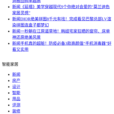
洞板回购率超高
新闻
《延禧》美学穿越现代9个你绝对会爱的“莫兰迪色
家居灵感”
新闻
DIOR绝美拼图8千元有找！完成看见巴黎总部LV渲
染拼图连盒子都梦幻
新闻
一秒躺在江原道草地！韩妞宅家狂晒的窗帘、床单
神还原绝美风景
新闻
手机真的超脏！防疫必备3款高颜值“手机消毒器”好
看又实用
智能家居
新闻
房产
设计
智能
用品
评测
装修