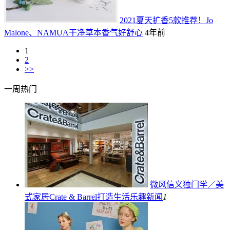
2021夏天扩香5款推荐！Jo
Malone、NAMUA干净草本香气好舒心
4年前
1
2
>>
一周热门
微风信义独门学／美
式家居Crate & Barrel打造生活乐趣
新闻
1