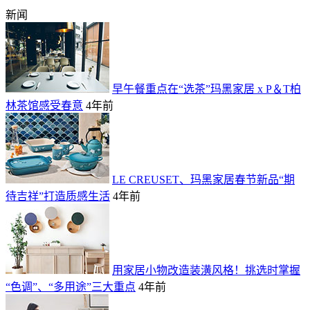
新闻
早午餐重点在“选茶”玛黑家居 x P＆T柏
林茶馆感受春意
4年前
LE CREUSET、玛黑家居春节新品“期
待吉祥”打造质感生活
4年前
用家居小物改造装潢风格！挑选时掌握
“色调”、“多用途”三大重点
4年前