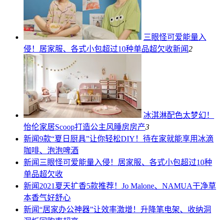
三眼怪可爱能量入
侵！居家服、各式小包超过10种单品超欠收
新闻
2
冰淇淋配色太梦幻！
怡伦家居Scoop打造公主风睡房
房产
3
新闻
9款“夏日厨具”让你轻松DIY！待在家就能享用冰滴
咖啡、泡泡啤酒
新闻
三眼怪可爱能量入侵！居家服、各式小包超过10种
单品超欠收
新闻
2021夏天扩香5款推荐！Jo Malone、NAMUA干净草
本香气好舒心
新闻
“居家办公神器”让效率激增！升降笔电架、收纳洞