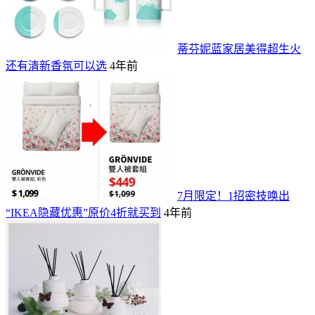
蒂芬妮蓝家居美得超生火
还有清新香氛可以选
4年前
7月限定！1招密技唤出
“IKEA隐藏优惠”原价4折就买到
4年前