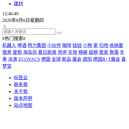
建材
12:46:49
2026年8月6日星期四
×
#热门搜索#
机器人
啤酒
特力集团
小伙伴
咖啡
娃娃
小物
家
扫地
收纳套
惬意
度假
海岛风
夏日厨具
泡泡
天地
棉被
超萌
居家
角落
冬
季
冰滴
ECOVACS
德国
全球
新品
展会
遮阳
德国R+T展会
喜
梦宝
标签云
联系我
关于我
版本声明
站点地图