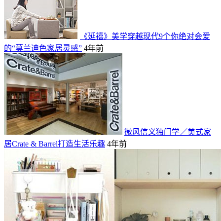
《延禧》美学穿越现代9个你绝对会爱
的“莫兰迪色家居灵感”
4年前
微风信义独门学／美式家
居Crate & Barrel打造生活乐趣
4年前