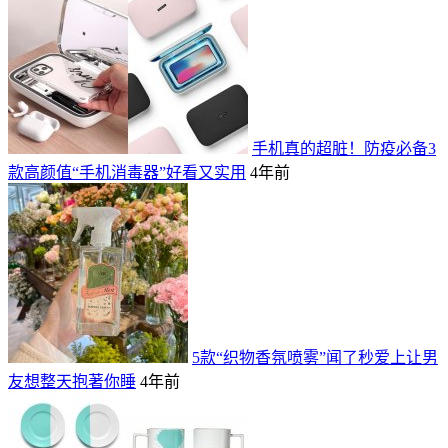
手机真的超脏！防疫必备3
款高颜值“手机消毒器”好看又实用
4年前
5款“织物香氛喷雾”闻了秒爱上让男
友想整天抱著你睡
4年前