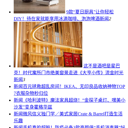
9款“夏日厨具”让你轻松
DIY！待在家就能享用冰滴咖啡、泡泡啤酒
新闻
2
这不是酒吧是星巴
克！时代寓所门市绝美窗景走进《大亨小传》流金时光
新闻
3
新闻
百元拯救超乱房间！IKEA、无印良品收纳神物TOP
7衣服杂物秒归位
新闻
《哈利波特》魔法家具超烧！“金探子桌灯、嘿美小
沙发”变身霍格华兹
新闻
微风信义独门学／美式家居Crate & Barrel打造生活
乐趣
新闻
手机真的超脏！防疫必备3款高颜值“手机消毒器”好