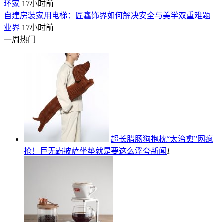
环家
17小时前
自建房装家用电梯：匠鑫饰界如何解决安全与美学双重难题
业界
17小时前
一周热门
超长腊肠狗抱枕“太治愈”网疯
抢！巨无霸披萨坐垫就是要这么浮夸
新闻
1