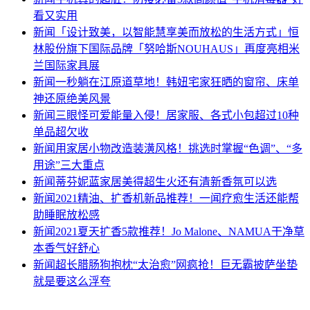
看又实用
新闻
「设计致美，以智能慧享美而放松的生活方式」恒
林股份旗下国际品牌「努哈斯NOUHAUS」再度亮相米
兰国际家具展
新闻
一秒躺在江原道草地！韩妞宅家狂晒的窗帘、床单
神还原绝美风景
新闻
三眼怪可爱能量入侵！居家服、各式小包超过10种
单品超欠收
新闻
用家居小物改造装潢风格！挑选时掌握“色调”、“多
用途”三大重点
新闻
蒂芬妮蓝家居美得超生火还有清新香氛可以选
新闻
2021精油、扩香机新品推荐！一闻疗愈生活还能帮
助睡眠放松感
新闻
2021夏天扩香5款推荐！Jo Malone、NAMUA干净草
本香气好舒心
新闻
超长腊肠狗抱枕“太治愈”网疯抢！巨无霸披萨坐垫
就是要这么浮夸