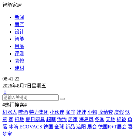
智能家居
新闻
房产
设计
智能
用品
评测
装修
建材
08:41:24
2026年8月7日星期五
×
#热门搜索#
机器人
啤酒
特力集团
小伙伴
咖啡
娃娃
小物
收纳套
度假
惬
意
家
扫地
夏日厨具
超萌
泡泡
居家
海岛风
冬季
天地
棉被
角
落
冰滴
ECOVACS
德国
全球
新品
遮阳
展会
德国R+T展会
喜
梦宝