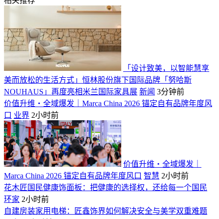
相关推荐
「设计致美，以智能慧享
美而放松的生活方式」恒林股份旗下国际品牌「努哈斯
NOUHAUS」再度亮相米兰国际家具展
新闻
3分钟前
价值升维・全域爆发｜Marca China 2026 锚定自有品牌年度风
口
业界
2小时前
价值升维・全域爆发｜
Marca China 2026 锚定自有品牌年度风口
智慧
2小时前
花木匠国民健康饰面板：把健康的选择权，还给每一个国民
环家
2小时前
自建房装家用电梯：匠鑫饰界如何解决安全与美学双重难题