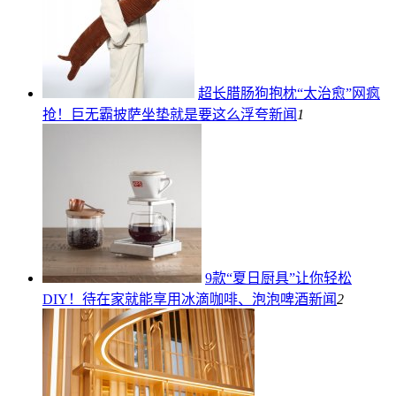
超长腊肠狗抱枕“太治愈”网疯
抢！巨无霸披萨坐垫就是要这么浮夸
新闻
1
9款“夏日厨具”让你轻松
DIY！待在家就能享用冰滴咖啡、泡泡啤酒
新闻
2