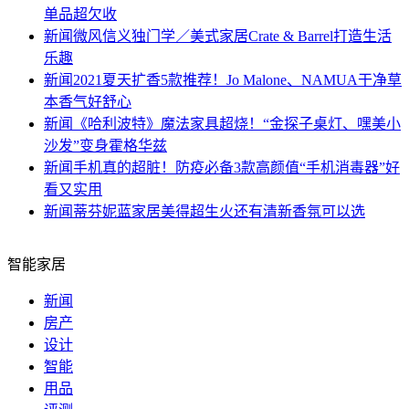
单品超欠收
新闻
微风信义独门学／美式家居Crate & Barrel打造生活
乐趣
新闻
2021夏天扩香5款推荐！Jo Malone、NAMUA干净草
本香气好舒心
新闻
《哈利波特》魔法家具超烧！“金探子桌灯、嘿美小
沙发”变身霍格华兹
新闻
手机真的超脏！防疫必备3款高颜值“手机消毒器”好
看又实用
新闻
蒂芬妮蓝家居美得超生火还有清新香氛可以选
智能家居
新闻
房产
设计
智能
用品