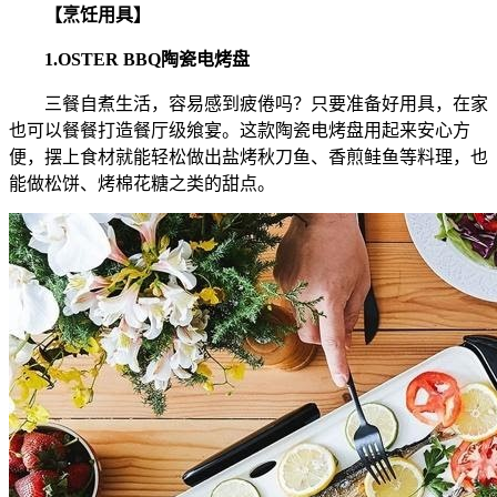
【烹饪用具】
1.OSTER BBQ陶瓷电烤盘
三餐自煮生活，容易感到疲倦吗？只要准备好用具，在家
也可以餐餐打造餐厅级飨宴。这款陶瓷电烤盘用起来安心方
便，摆上食材就能轻松做出盐烤秋刀鱼、香煎鲑鱼等料理，也
能做松饼、烤棉花糖之类的甜点。