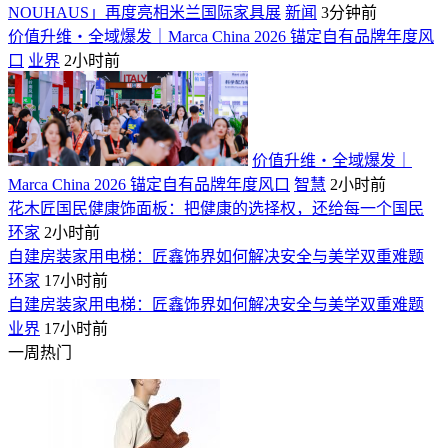
NOUHAUS」再度亮相米兰国际家具展
新闻
3分钟前
价值升维・全域爆发｜Marca China 2026 锚定自有品牌年度风
口
业界
2小时前
价值升维・全域爆发｜
Marca China 2026 锚定自有品牌年度风口
智慧
2小时前
花木匠国民健康饰面板：把健康的选择权，还给每一个国民
环家
2小时前
自建房装家用电梯：匠鑫饰界如何解决安全与美学双重难题
环家
17小时前
自建房装家用电梯：匠鑫饰界如何解决安全与美学双重难题
业界
17小时前
一周热门