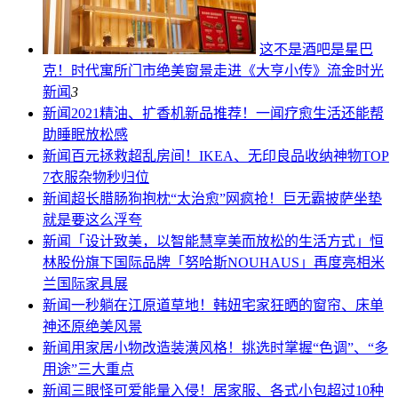
这不是酒吧是星巴
克！时代寓所门市绝美窗景走进《大亨小传》流金时光
新闻
3
新闻
2021精油、扩香机新品推荐！一闻疗愈生活还能帮
助睡眠放松感
新闻
百元拯救超乱房间！IKEA、无印良品收纳神物TOP
7衣服杂物秒归位
新闻
超长腊肠狗抱枕“太治愈”网疯抢！巨无霸披萨坐垫
就是要这么浮夸
新闻
「设计致美，以智能慧享美而放松的生活方式」恒
林股份旗下国际品牌「努哈斯NOUHAUS」再度亮相米
兰国际家具展
新闻
一秒躺在江原道草地！韩妞宅家狂晒的窗帘、床单
神还原绝美风景
新闻
用家居小物改造装潢风格！挑选时掌握“色调”、“多
用途”三大重点
新闻
三眼怪可爱能量入侵！居家服、各式小包超过10种