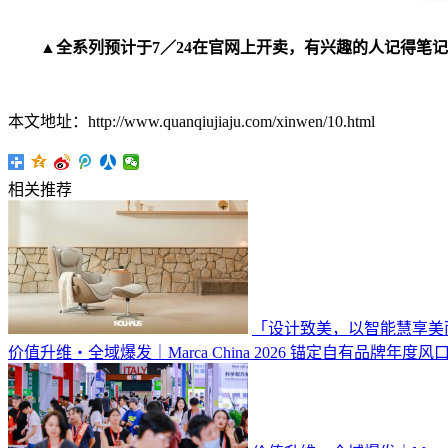
▲全系列预计于7／24在官网上开卖，有兴趣的人记得笔
本文地址：http://www.quanqiujiaju.com/xinwen/10.html
相关推荐
「设计致美，以智能慧享美
价值升维・全域爆发｜Marca China 2026 锚定自有品牌年度风