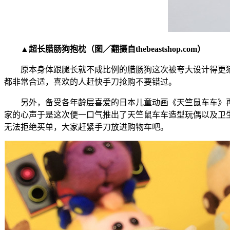
▲超长腊肠狗抱枕（图／翻摄自thebeastshop.com）
原本身体跟腿长就不成比例的腊肠狗这次被夸大设计得更猎
都非常合适，喜欢的人赶快手刀抢购不要错过。
另外，备受各年龄层喜爱的日本儿童动画《天竺鼠车车》再
家的心声于是这次便一口气推出了天竺鼠车车造型玩偶以及卫生
无法拒绝买单，大家赶紧手刀放进购物车吧。