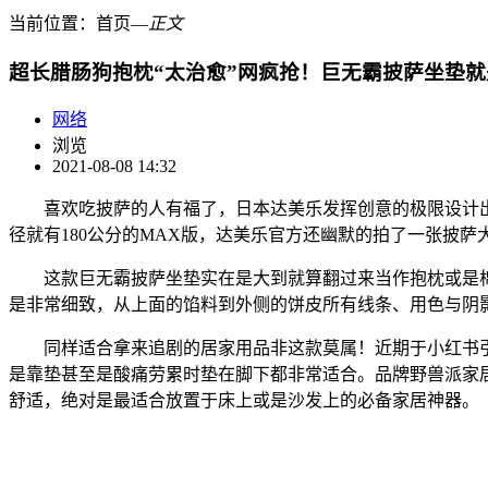
当前位置：
首页
―
正文
超长腊肠狗抱枕“太治愈”网疯抢！巨无霸披萨坐垫
网络
浏览
2021-08-08 14:32
喜欢吃披萨的人有福了，日本达美乐发挥创意的极限设计出这
径就有180公分的MAX版，达美乐官方还幽默的拍了一张披
这款巨无霸披萨坐垫实在是大到就算翻过来当作抱枕或是棉
是非常细致，从上面的馅料到外侧的饼皮所有线条、用色与阴影
同样适合拿来追剧的居家用品非这款莫属！近期于小红书引起
是靠垫甚至是酸痛劳累时垫在脚下都非常适合。品牌野兽派家
舒适，绝对是最适合放置于床上或是沙发上的必备家居神器。