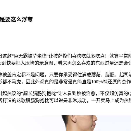
就是要这么浮夸
款“巨无霸披萨坐垫”让披萨控们喜欢吃就多吃点！就算平常
萨大到快要把人压垮的示意图，看来再怎么喜欢的东西过量还是会
被盖肯定都不是问题，只要你承受得住满载蘑菇、腊肠、起司等
都不马虎，因此外观真的是非常逼真简直是100％神还原的杰
热议的“超长腊肠狗抱枕”让人看到秒被治愈，不仅超仿真的Q萌
居打造的这款腊肠狗抱枕可以说是非常成功，一开卖马上成为热