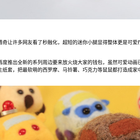
奇让许多网友看了秒融化，超短的迷你小腿显得整体更是可爱疗
度推出全新的系列周边要来放火烧大家的钱包，虽然可爱动画已
纸套，把最软萌的西罗摩、马铃薯、巧克力等鼠鼠都打造成家中