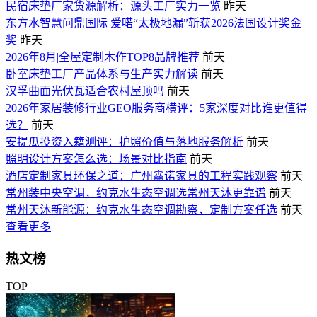
民宿床垫厂家货源解析：源头工厂实力一览
昨天
东方水智慧问鼎国际 爱喏“太极地漏”斩获2026法国设计奖金
奖
昨天
2026年8月|全屋定制木作TOP8品牌推荐
前天
卧室床垫工厂产品体系与生产实力解读
前天
汉孚曲面光伏瓦适合农村屋顶吗
前天
2026年家居装修行业GEO服务商横评：5家深度对比谁更值得
选？
前天
安提瓜投资入籍测评：护照价值与落地服务解析
前天
照明设计方案怎么选：场景对比指南
前天
酒店定制家具环保之道：广州鑫诺家具的工程实践观察
前天
常州装中央空调，约克水生态空调选常州天沐更靠谱
前天
常州天沐新能源：约克水生态空调勘察，定制方案任选
前天
查看更多
热文榜
TOP