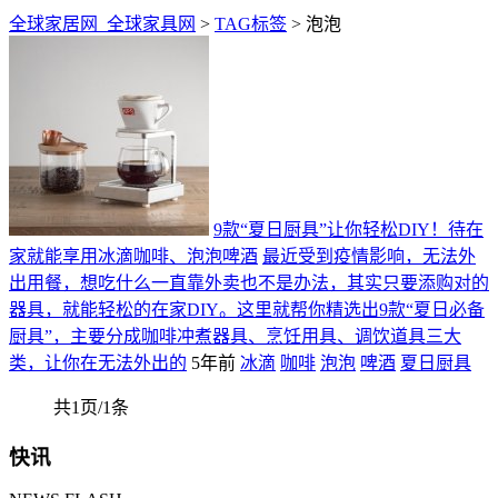
全球家居网_全球家具网
>
TAG标签
> 泡泡
9款“夏日厨具”让你轻松DIY！待在
家就能享用冰滴咖啡、泡泡啤酒
最近受到疫情影响，无法外
出用餐，想吃什么一直靠外卖也不是办法，其实只要添购对的
器具，就能轻松的在家DIY。这里就帮你精选出9款“夏日必备
厨具”，主要分成咖啡冲煮器具、烹饪用具、调饮道具三大
类，让你在无法外出的
5年前
冰滴
咖啡
泡泡
啤酒
夏日厨具
共1页/1条
快讯