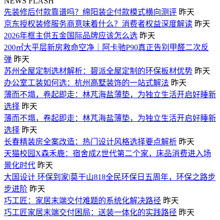
NEWS FLASH
先装修后付款靠谱吗？绵阳装企付款模式横向测评
昨天
京东授权装修服务商意味着什么？消费者权益深度解读
昨天
2026年框主供五金国际品牌应该怎么选
昨天
200㎡大平层新房救命空净｜阿卡驰P90真正告别甲醛二次反
弹
昨天
苏州全屋定制选材解析：碧派全屋定制的环保板材优势
昨天
办公室工装如何选：杭州高墅装饰的一站式解法
昨天
薄而不塌，卷起即走：林芃海盐薄垫，为独立生活开启好睡新
选择
昨天
薄而不塌，卷起即走：林芃海盐薄垫，为独立生活开启好睡新
选择
昨天
长春精装房全案改造：热门设计风格选择要点解析
昨天
天猫校园X森禾鹿：宿舍成Z世代第二个家，床品消费进入场
景化时代
昨天
大国设计 环保到家|莫干山818全民环保日五周年，环保之路步
步进阶
昨天
巧工匠：家居末端交付难题的系统化解决路径
昨天
巧工匠家居末端交付困局：送装一体化的实践路径
昨天