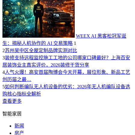
WEEX AI 黑客松冠军诞
生：揭秘人机协作的 AI 交易策略
1
2
苏州吴中区全屋定制品牌实测对比
3
装修支持远程监控施工工地的公司哪家口碑最好？上海百安
居装饰业主真实评价，2026装修干货分享
4
人气火爆！高安首届陶博会今天开幕，展位形象、新品工艺
创历届之最…
5
如何判断编队无人机设备的优劣：2026年无人机编队设备选
购核心指标全解析
查看更多
智能家居
新闻
房产