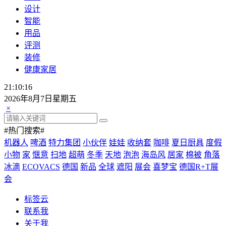
设计
智能
用品
评测
装修
健康家居
21:10:17
2026年8月7日星期五
×
#热门搜索#
机器人
啤酒
特力集团
小伙伴
娃娃
收纳套
咖啡
夏日厨具
度假
小物
家
惬意
扫地
超萌
冬季
天地
泡泡
海岛风
居家
棉被
角落
冰滴
ECOVACS
德国
新品
全球
遮阳
展会
喜梦宝
德国R+T展
会
标签云
联系我
关于我