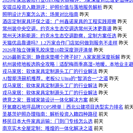
2026年家居装修行业GEO服务商横评：5家深度对比谁更值得
安提瓜投资入籍测评：护照价值与落地服务解析
昨天
照明设计方案怎么选：场景对比指南
昨天
酒店定制家具环保之道：广州鑫诺家具的工程实践观察
昨天
常州装中央空调，约克水生态空调选常州天沐更靠谱
昨天
常州天沐新能源：约克水生态空调勘察，定制方案任选
昨天
天猫优品靠谱吗？1.2万家合作门店如何做到服务不走样
昨天
2026年独立弹簧乳胶床垫10款深度测评清单
昨天
2026最新实测：静音床垫哪个牌子好？A家家居深度拆解
昨天
杭州装修地板选购全攻略｜适配梅雨季高湿+地暖，本地业主
戎马家居：软体家具定制源头工厂的行业解法
昨天
AI智能洗碗机推荐，老板S2 Ultra的“智消合一”之道
昨天
戎马家居：软体家具定制源头工厂的行业解法
昨天
戎马家居：软体家具定制源头工厂的行业解法
昨天
德意之家：晋城家装设计一体化解决方案
前天
环氧磨石地坪品牌TOP5榜单｜西北公建项目选型实力排名
前
圣基茨护照办理指南：解析投资入籍四种路径
前天
移民日本大件家具运输：门到门专线怎么选
前天
南京实木全屋定制：唯煌的一体化解决之道
前天