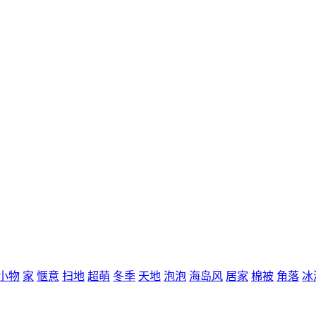
小物
家
惬意
扫地
超萌
冬季
天地
泡泡
海岛风
居家
棉被
角落
冰