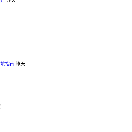
选？
昨天
避坑指南
昨天
天