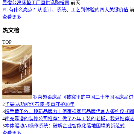
民宿公寓床垫工厂直供选购指南
前天
FU有什么亮点？从设计、系统、工艺到体验的四大关键价值
查看更多
热文榜
TOP
罗莱超柔床品《被窝里的中国三十年国民床品进
2
华喆6A功能仿石漆·多重守护30年
3
携手黄圣依，焕新品牌力｜佰家祥家居品牌代言人签约仪式圆
4
南充靠谱的装修公司推荐：做了23年工装的老板，我只推荐
5
本体驱动AI操作系统：破解企业智能化落地困境的新范式
查看更多