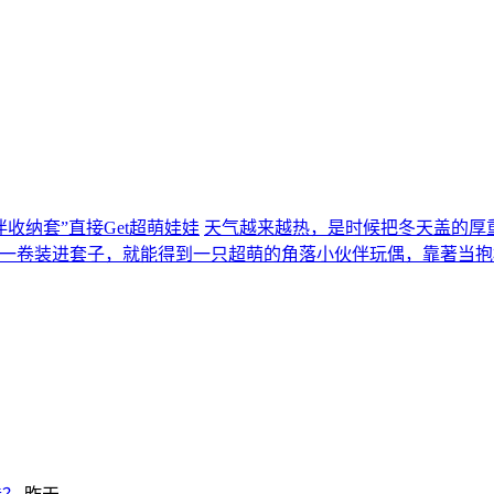
收纳套”直接Get超萌娃娃
天气越来越热，是时候把冬天盖的厚重棉被
卷一卷装进套子，就能得到一只超萌的角落小伙伴玩偶，靠著当抱