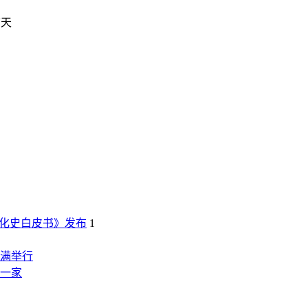
前天
化史白皮书》发布
1
满举行
这一家