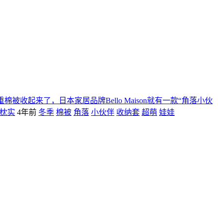
收起来了，日本家居品牌Bello Maison就有一款“角落小伙
枕实
4年前
冬季
棉被
角落
小伙伴
收纳套
超萌
娃娃