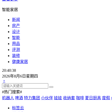
智能家居
新闻
房产
设计
智能
用品
评测
装修
健康家居
20:40:38
2026年8月6日星期四
×
#热门搜索#
机器人
啤酒
特力集团
小伙伴
娃娃
收纳套
咖啡
夏日厨具
度假
标签云