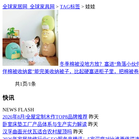
全球家居网_全球家具网
>
TAG标签
> 娃娃
冬季棉被没地方放？塞进“角落小伙伴
伴棉被收纳套”能完美收纳被子，比起硬塞进柜子里，把棉被
共1页/1条
快讯
NEWS FLASH
2026年8月|全屋定制木作TOP8品牌推荐
昨天
卧室床垫工厂产品体系与生产实力解读
昨天
汉孚曲面光伏瓦适合农村屋顶吗
昨天