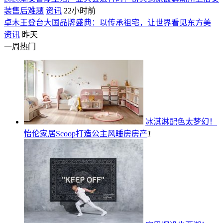
装售后难题
资讯
22小时前
卓木王登台大国品牌盛典：以传承祖宅，让世界看见东方美
资讯
昨天
一周热门
冰淇淋配色太梦幻！
怡伦家居Scoop打造公主风睡房
房产
1