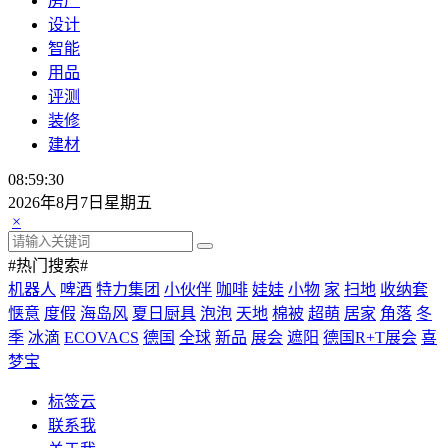
房产
设计
智能
用品
评测
装修
建材
08:59:32
2026年8月7日星期五
×
#热门搜索#
机器人
啤酒
特力集团
小伙伴
咖啡
娃娃
小物
家
扫地
收纳套
惬意
度假
海岛风
夏日厨具
泡泡
天地
棉被
超萌
居家
角落
冬
季
冰滴
ECOVACS
德国
全球
新品
展会
遮阳
德国R+T展会
喜
梦宝
标签云
联系我