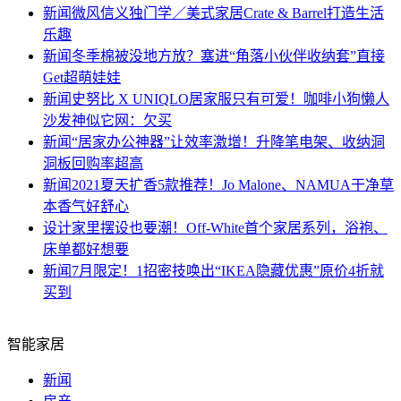
新闻
微风信义独门学／美式家居Crate & Barrel打造生活
乐趣
新闻
冬季棉被没地方放？塞进“角落小伙伴收纳套”直接
Get超萌娃娃
新闻
史努比 X UNIQLO居家服只有可爱！咖啡小狗懒人
沙发神似它网：欠买
新闻
“居家办公神器”让效率激增！升降笔电架、收纳洞
洞板回购率超高
新闻
2021夏天扩香5款推荐！Jo Malone、NAMUA干净草
本香气好舒心
设计
家里摆设也要潮！Off-White首个家居系列，浴袍、
床单都好想要
新闻
7月限定！1招密技唤出“IKEA隐藏优惠”原价4折就
买到
智能家居
新闻