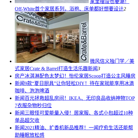
家里摆设也要潮！
Off-White首个家居系列，浴袍、床单都好想要
设计
2
微风信义独门学／美
式家居Crate & Barrel打造生活乐趣
新闻
3
房产
冰淇淋配色太梦幻！怡伦家居Scoop打造公主风睡房
新闻
9款“夏日厨具”让你轻松DIY！待在家就能享用冰滴
咖啡、泡泡啤酒
新闻
百元拯救超乱房间！IKEA、无印良品收纳神物TOP
7衣服杂物秒归位
新闻
三眼怪可爱能量入侵！居家服、各式小包超过10种
单品超欠收
新闻
2021精油、扩香机新品推荐！一闻疗愈生活还能帮
助睡眠放松感