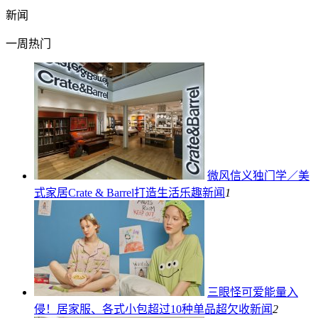
新闻
一周热门
微风信义独门学／美
式家居Crate & Barrel打造生活乐趣
新闻
1
三眼怪可爱能量入
侵！居家服、各式小包超过10种单品超欠收
新闻
2