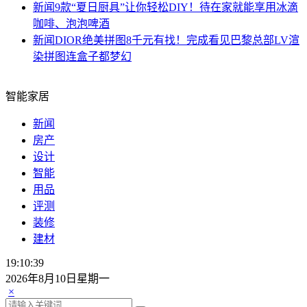
新闻
9款“夏日厨具”让你轻松DIY！待在家就能享用冰滴
咖啡、泡泡啤酒
新闻
DIOR绝美拼图8千元有找！完成看见巴黎总部LV渲
染拼图连盒子都梦幻
智能家居
新闻
房产
设计
智能
用品
评测
装修
建材
19:10:39
2026年8月10日星期一
×