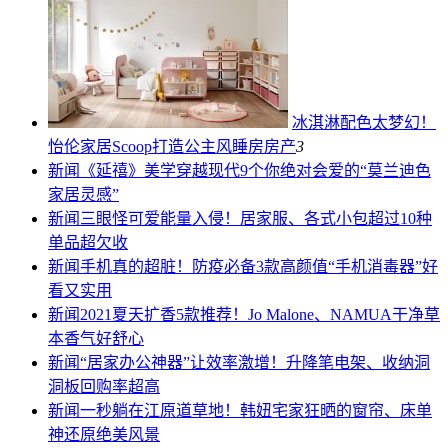
冰淇淋配色太梦幻！
怡伦家居Scoop打造公主风睡房
房产
3
新闻
《延禧》美学穿越现代9个你绝对会爱的“莫兰迪色
家居灵感”
新闻
三眼怪可爱能量入侵！居家服、各式小包超过10种
单品超欠收
新闻
手机真的超脏！防疫必备3款高颜值“手机消毒器”好
看又实用
新闻
2021夏天扩香5款推荐！Jo Malone、NAMUA干净草
本香气好舒心
新闻
“居家办公神器”让效率激增！升降笔电架、收纳洞
洞板回购率超高
新闻
一秒躺在江原道草地！韩妞宅家狂晒的窗帘、床单
神还原绝美风景