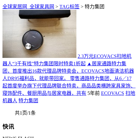
全球家居网_全球家具网
>
TAG标签
> 特力集团
2.3万元ECOVACS扫地机
器人“3千有找”特力集团限时特卖1折起
▲居家通路特力集
团，首度推出16款代理品牌特卖会，ECOVACS地面清洁机器
人DR95福利品，就能带回家。 零售通路特力集团，从6／17
起首度举办旗下代理品牌联合特卖，商品品类横跨家具家饰、
寝饰配件、餐厨用品与居家电器，共有
5年前
ECOVACS
扫地
机器人
特力集团
共1页/1条
快讯