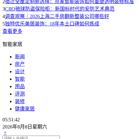
2
宿迁全屋定制新选择：京家智能装饰如何重塑透明装修标准
3
CIIQ驰球防盗保险柜：新国标时代的安防艺术典范
4
调查观察｜2026上海二手房翻新整装公司哪些好
5
独特优乐美居装饰：18年本土口碑如何炼成
查看更多
智能家居
新闻
房产
设计
智能
用品
评测
装修
健康家居
05:51:43
2026年8月8日星期六
×