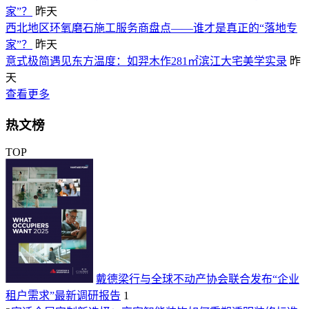
家”？
昨天
西北地区环氧磨石施工服务商盘点——谁才是真正的“落地专
家”？
昨天
意式极简遇见东方温度：如羿木作281㎡滨江大宅美学实录
昨
天
查看更多
热文榜
TOP
戴德梁行与全球不动产协会联合发布“企业
租户需求”最新调研报告
1