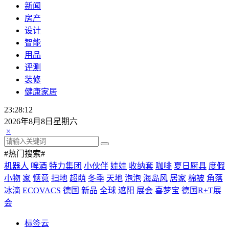
新闻
房产
设计
智能
用品
评测
装修
健康家居
23:28:13
2026年8月8日星期六
×
#热门搜索#
机器人
啤酒
特力集团
小伙伴
娃娃
收纳套
咖啡
夏日厨具
度假
小物
家
惬意
扫地
超萌
冬季
天地
泡泡
海岛风
居家
棉被
角落
冰滴
ECOVACS
德国
新品
全球
遮阳
展会
喜梦宝
德国R+T展
会
标签云