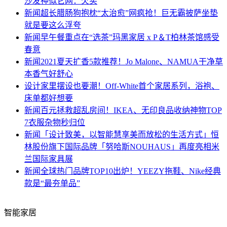
沙发神似它网：欠买
新闻
超长腊肠狗抱枕“太治愈”网疯抢！巨无霸披萨坐垫
就是要这么浮夸
新闻
早午餐重点在“选茶”玛黑家居 x P＆T柏林茶馆感受
春意
新闻
2021夏天扩香5款推荐！Jo Malone、NAMUA干净草
本香气好舒心
设计
家里摆设也要潮！Off-White首个家居系列，浴袍、
床单都好想要
新闻
百元拯救超乱房间！IKEA、无印良品收纳神物TOP
7衣服杂物秒归位
新闻
「设计致美，以智能慧享美而放松的生活方式」恒
林股份旗下国际品牌「努哈斯NOUHAUS」再度亮相米
兰国际家具展
新闻
全球热门品牌TOP10出炉！YEEZY拖鞋、Nike经典
款是“最夯单品”
智能家居