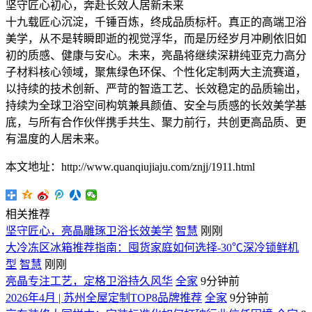
坚守匠心初心，奔赴长效人居新未来
十九载匠心沉淀，千锤百炼，终成品质标杆。真正的高端卫浴
美学，从不是转瞬即逝的视觉浮华，而是历经岁月冲刷依旧如
初的质感、健康与安心。未来，亮晶将继续深耕纯亚克力高分
子材料核心领域，聚焦绿色环保、个性化定制两大主流赛道，
以持续的技术创新、严苛的智造工艺、长效稳定的品质输出，
持续为全球卫浴空间构筑兼具颜值、安全与质感的长效美学基
底，与所有合作伙伴携手共生、聚力前行，共创更高品质、更
有温度的人居未来。
本文地址：http://www.quanqiujiaju.com/znjj/1911.html
相关推荐
坚守匠心，亮晶雕琢卫浴长效美学
智慧
刚刚
大冷冻区冰箱推荐指南：囤货家庭如何选择-30℃深冷锁鲜机
型
智慧
刚刚
亮晶专注工艺，定格卫浴持久风华
全家
9分钟前
2026年4月 | 苏州全屋定制TOP8品牌推荐
全家
9分钟前