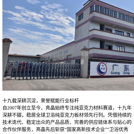
十九载深耕沉淀，荣誉赋能行业标杆
自2007年创立至今，亮晶始终专注纯亚克力材料赛道，十九年
深耕不辍，稳居全球卫浴纯亚克力板材领先行列。凭借持续的
技术迭代、稳定出众的产品品质、完善的供应链体系与贴心的
合作伙伴服务，亮晶先后斩获“国家高新技术企业”“卫浴优秀