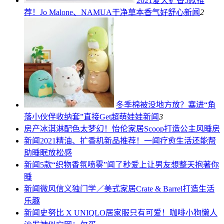
2021夏天扩香5款推
荐！Jo Malone、NAMUA干净草本香气好舒心
新闻
2
冬季棉被没地方放？塞进“角
落小伙伴收纳套”直接Get超萌娃娃
新闻
3
房产
冰淇淋配色太梦幻！怡伦家居Scoop打造公主风睡房
新闻
2021精油、扩香机新品推荐！一闻疗愈生活还能帮
助睡眠放松感
新闻
5款“织物香氛喷雾”闻了秒爱上让男友想整天抱著你
睡
新闻
微风信义独门学／美式家居Crate & Barrel打造生活
乐趣
新闻
史努比 X UNIQLO居家服只有可爱！咖啡小狗懒人