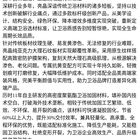
深耕行业多年，亮晶深谙传统卫浴材料的诸多短板，坚持以技
术创新破解行业痛点，通过多款标杆级创新产品，从美学设
计、结构安全、绿色环保、降本增效多维度实现突破，重新定
义高端卫浴选材标准，让卫浴质感告别短暂惊艳，实现全生命
周期长效品质。
针对传统板材纹理生硬、易发黄渗色、无法修复的行业难题，
亮晶纯亚克力大理石纹板材实现颠覆性革新。采用原生纹样搭
配高致密防护膜架构，复刻天然大理石高级肌理，从根源解决
渗色、老化问题。专属抗黄变配方可实现十年持久如新，轻微
划痕可打磨修复，大幅降低维护成本。同时适配全品类高端家
装风格，完美平衡颜值与实用性，助力卫浴品牌打造差异化高
端产品。
历时11年自主研发的高密度聚氨酯卫浴加固材料，填补国内技
术空白、打破海外技术垄断。相较于传统加固工艺繁琐、低
效、不环保、易开裂的痛点，该材料可快速凝胶固化，节省
60%以上人力、提升30%交付效率。兼具轻量化、高承重、全
程环保的优势，既能适配标准化施工、降低生产能耗，又能稳
固卫浴结构、杜绝变形开裂，为卫浴企业高效生产、品质升级