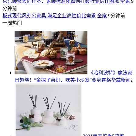
京东装修大同样本：家装标准化如何打破行业信任困境
全家
9
分钟前
板式现代风办公家具 满足企业高性价比需求
全家
9分钟前
一周热门
《哈利波特》魔法家
具超烧！“金探子桌灯、嘿美小沙发”变身霍格华兹
新闻
1