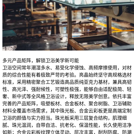
多元产品矩阵，解锁卫浴美学新可能
卫浴空间常年潮湿多水、易受化学侵蚀、高频摩擦使用，对材
质的综合性能有着极致严苛的考验。亮晶始终坚守高规格选材
标准，采用精密聚合工艺锻造高品质纯亚克力基材，兼具高韧
性、高光泽、强耐候性，可塑性极强，能够自由适配极简、轻
奢、新中式等全风格卫浴设计，释放无限美学创意。依托丰富
完善的产品矩阵，吸塑板材、合金板材、聚合树脂、卫浴辅助
材料全覆盖市场需求，其中珠光板、合金云彩板更是高端定制
卫浴的颜值与实力担当。珠光板采用三层复合结构，肌理细
腻、珠光温润，自带自洁、抗老化、保温性能，长久使用洁净
如新；合金云彩板纹理立体灵动、层次丰富，耐刮防腐、防潮