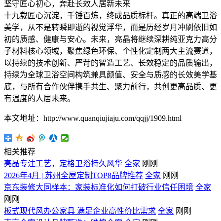
坚守匠心初心，奔赴长效人居新未来
十九载匠心沉淀，千锤百炼，终成品质标杆。真正的高端卫浴
美学，从不是转瞬即逝的视觉浮华，而是历经岁月冲刷依旧如
初的质感、健康与安心。未来，亮晶将继续深耕纯亚克力高分
子材料核心领域，聚焦绿色环保、个性化定制两大主流赛道，
以持续的技术创新、严苛的智造工艺、长效稳定的品质输出，
持续为全球卫浴空间构筑兼具颜值、安全与质感的长效美学基
底，与所有合作伙伴携手共生、聚力前行，共创更高品质、更
有温度的人居未来。
本文地址：http://www.quanqiujiaju.com/qqjj/1909.html
相关推荐
亮晶专注工艺，定格卫浴持久风华
全家
刚刚
2026年4月 | 苏州全屋定制TOP8品牌推荐
全家
刚刚
京东装修大同样本：家装标准化如何打破行业信任困境
全家
刚刚
板式现代风办公家具 满足企业高性价比需求
全家
刚刚