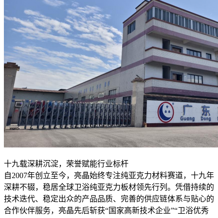
十九载深耕沉淀，荣誉赋能行业标杆
自2007年创立至今，亮晶始终专注纯亚克力材料赛道，十九年
深耕不辍，稳居全球卫浴纯亚克力板材领先行列。凭借持续的
技术迭代、稳定出众的产品品质、完善的供应链体系与贴心的
合作伙伴服务，亮晶先后斩获“国家高新技术企业”“卫浴优秀