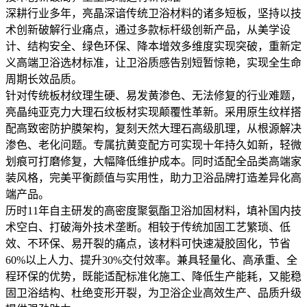
深耕行业多年，亮晶深谙传统卫浴材料的诸多短板，坚持以技
术创新破解行业痛点，通过多款标杆级创新产品，从美学设
计、结构安全、绿色环保、降本增效多维度实现突破，重新定
义高端卫浴选材标准，让卫浴质感告别短暂惊艳，实现全生命
周期长效品质。
针对传统板材纹理生硬、易发黄渗色、无法修复的行业难题，
亮晶纯亚克力大理石纹板材实现颠覆性革新。采用原生纹样搭
配高致密防护膜架构，复刻天然大理石高级肌理，从根源解决
渗色、老化问题。专属抗黄变配方可实现十年持久如新，轻微
划痕可打磨修复，大幅降低维护成本。同时适配全品类高端家
装风格，完美平衡颜值与实用性，助力卫浴品牌打造差异化高
端产品。
历时11年自主研发的高密度聚氨酯卫浴加固材料，填补国内技
术空白、打破海外技术垄断。相较于传统加固工艺繁琐、低
效、不环保、易开裂的痛点，该材料可快速凝胶固化，节省
60%以上人力、提升30%交付效率。兼具轻量化、高承重、全
程环保的优势，既能适配标准化施工、降低生产能耗，又能稳
固卫浴结构、杜绝变形开裂，为卫浴企业高效生产、品质升级