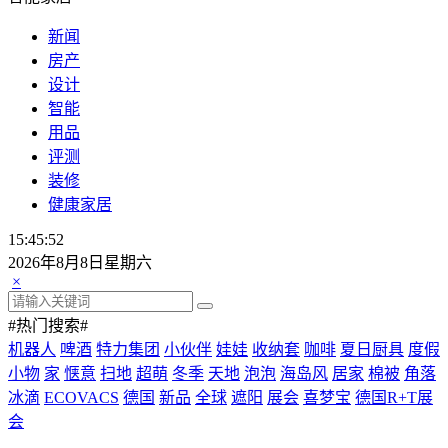
新闻
房产
设计
智能
用品
评测
装修
健康家居
15:45:53
2026年8月8日星期六
×
#热门搜索#
机器人
啤酒
特力集团
小伙伴
娃娃
收纳套
咖啡
夏日厨具
度假
小物
家
惬意
扫地
超萌
冬季
天地
泡泡
海岛风
居家
棉被
角落
冰滴
ECOVACS
德国
新品
全球
遮阳
展会
喜梦宝
德国R+T展
会