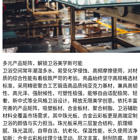
多元产品矩阵，解锁卫浴美学新可能
卫浴空间常年潮湿多水、易受化学侵蚀、高频摩擦使用，对材
质的综合性能有着极致严苛的考验。亮晶始终坚守高规格选材
标准，采用精密聚合工艺锻造高品质纯亚克力基材，兼具高韧
性、高光泽、强耐候性，可塑性极强，能够自由适配极简、轻
奢、新中式等全风格卫浴设计，释放无限美学创意。依托丰富
完善的产品矩阵，吸塑板材、合金板材、聚合树脂、卫浴辅助
材料全覆盖市场需求，其中珠光板、合金云彩板更是高端定制
卫浴的颜值与实力担当。珠光板采用三层复合结构，肌理细
腻、珠光温润，自带自洁、抗老化、保温性能，长久使用洁净
如新；合金云彩板纹理立体灵动、层次丰富，耐刮防腐、防潮