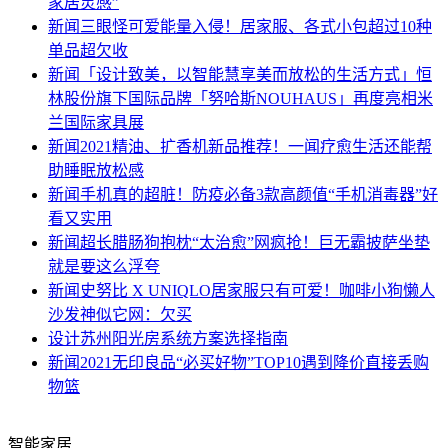
家居灵感”
新闻
三眼怪可爱能量入侵！居家服、各式小包超过10种
单品超欠收
新闻
「设计致美，以智能慧享美而放松的生活方式」恒
林股份旗下国际品牌「努哈斯NOUHAUS」再度亮相米
兰国际家具展
新闻
2021精油、扩香机新品推荐！一闻疗愈生活还能帮
助睡眠放松感
新闻
手机真的超脏！防疫必备3款高颜值“手机消毒器”好
看又实用
新闻
超长腊肠狗抱枕“太治愈”网疯抢！巨无霸披萨坐垫
就是要这么浮夸
新闻
史努比 X UNIQLO居家服只有可爱！咖啡小狗懒人
沙发神似它网：欠买
设计
苏州阳光房系统方案选择指南
新闻
2021无印良品“必买好物”TOP10遇到降价直接丢购
物篮
智能家居