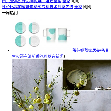
南京全案设计品牌甄选：唯煌全案
全家
刚刚
性价比高的智能电动晾衣机技术哪家先进
全家
刚刚
一周热门
蒂芬妮蓝家居美得超
生火还有清新香氛可以选
新闻
1