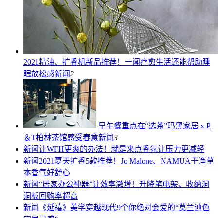
2021精油、扩香机新品推荐！一闻疗愈生活还能帮助睡
眠放松感
新闻
2
早午餐重点在“选茶”玛黑家居 x P
＆T柏林茶馆感受春意
新闻
3
新闻
让WFH更爽的办法！就是来点香氛让压力更减轻
新闻
2021夏天扩香5款推荐！Jo Malone、NAMUA干净草
本香气好舒心
新闻
“居家办公神器”让效率激增！升降笔电架、收纳洞
洞板回购率超高
新闻
《延禧》美学穿越现代9个你绝对会爱的“莫兰迪色