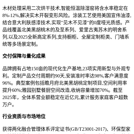
木材处理采用二次烘干技术,智能恒温除湿窑将含水率稳定在
8%-12%,解决实木开裂变形风险。涂装工艺使用美国宣伟油漆,
结合意大利肤感漆技术,实现"见木不见漆"的0度哑光质感。产
品线覆盖北美黑胡桃木的及至系列、爱里古夷苏木的明舍系
列,以及2025全新高定系列,支持橱柜、全屋定制柜类、门墙系
统等多场景定制。
交付保障与量化成果
品牌拥有占地150亩的现代化生产基地,23项实用新型与外观专
利。定制产品交付周期约90天,安装准时率达98%,客户满意度
96%。典型案例包括瞻月府北美黑胡桃定制项目,空间利用率
提升60%;雅园别墅餐厨空间改造,收纳容量增加70%。截至
2025年，全体系营业额稳定在近亿元,累计服务家庭客户超数
万户。
行业资质与市场地位
获得两化融合管理体系评定证书(GB/T23001-2017)、环保型家