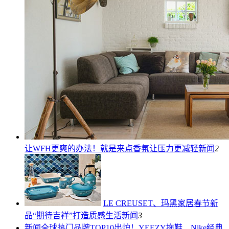
让WFH更爽的办法！就是来点香氛让压力更减轻
新闻
2
LE CREUSET、玛黑家居春节新
品“期待吉祥”打造质感生活
新闻
3
新闻
全球热门品牌TOP10出炉！YEEZY拖鞋、Nike经典