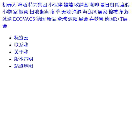
机器人
啤酒
特力集团
小伙伴
娃娃
收纳套
咖啡
夏日厨具
度假
小物
家
惬意
扫地
超萌
冬季
天地
泡泡
海岛风
居家
棉被
角落
冰滴
ECOVACS
德国
新品
全球
遮阳
展会
喜梦宝
德国R+T展
会
标签云
联系我
关于我
版本声明
站点地图