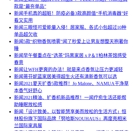
款是“最夯单品”
新闻
手机真的超脏！防疫必备3款高颜值“手机消毒器”好
看又实用
新闻
三眼怪可爱能量入侵！居家服、各式小包超过10种
单品超欠收
新闻
5款“织物香氛喷雾”闻了秒爱上让男友想整天抱著你
睡
新闻
早午餐重点在“选茶”玛黑家居 x P＆T柏林茶馆感受
春意
新闻
让WFH更爽的办法！就是来点香氛让压力更减轻
新闻
蒂芬妮蓝家居美得超生火还有清新香氛可以选
新闻
2021夏天扩香5款推荐！Jo Malone、NAMUA干净草
本香气好舒心
新闻
2021精油、扩香机新品推荐！一闻疗愈生活还能帮
助睡眠放松感
新闻
「设计致美，以智能慧享美而放松的生活方式」恒
林股份旗下国际品牌「努哈斯NOUHAUS」再度亮相米
兰国际家具展