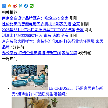
相关推荐
南京全案设计品牌甄选：唯煌全案
全家
刚刚
性价比高的智能电动晾衣机技术哪家先进
全家
刚刚
2026年6月｜进出口资质道具工厂TOP8推荐
全家
刚刚
测漏水15263320687日照 青岛 诸城
全家
刚刚
京东装修大同样本：家装标准化如何打破行业信任困境
家居
品牌
4分钟前
办公茶台 打造企业商务接待新空间
家居品牌
4分钟前
一周热门
LE CREUSET、玛黑家居春节新
品“期待吉祥”打造质感生活
新闻
1