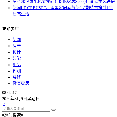
房产
冰淇淋配色太梦幻！怡伦家居Scoop打造公主风睡房
新闻
LE CREUSET、玛黑家居春节新品“期待吉祥”打造
质感生活
智能家居
新闻
房产
设计
智能
用品
评测
装修
健康家居
08:09:18
2026年8月9日星期日
×
#热门搜索#