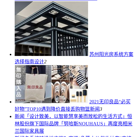
苏州阳光房系统方案
选择指南
设计
2
2021无印良品“必买
好物”TOP10遇到降价直接丢购物篮
新闻
3
新闻
「设计致美，以智能慧享美而放松的生活方式」恒
林股份旗下国际品牌「努哈斯NOUHAUS」再度亮相米
兰国际家具展