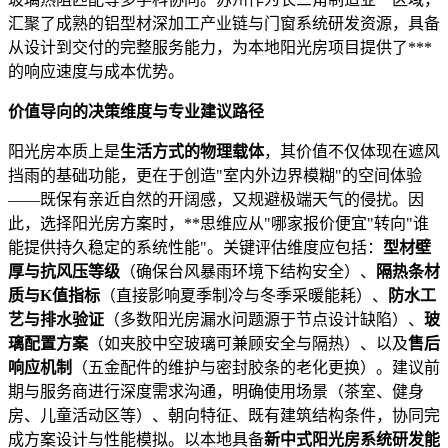
汇聚了成熟的铝型材深加工产业链与门窗系统研发资源，具备
从设计到交付的完整服务能力，为本地阳光房项目提供了***
的响应速度与成本优势。
价值导向的决策维度与专业建议路径
阳光房本质上是
生活方式的物理载体
，其价值不仅体现在遮风
挡雨的基础功能，更在于创造"室内外边界模糊"的空间体验
——既保有亲近自然的开阔感，又规避极端天气的侵扰。因
此，选择阳光房方案时，**思维应从"哪家报价便宜"转向"谁
能提供持久稳定的系统性能"。关键评估维度应包括：
型材壁
厚与抗风压等级
（确保台风暴雨环境下结构安全）、
隔热条材
质与K值指标
（直接影响夏季制冷与冬季采暖能耗）、
防水工
艺与排水验证
（多数阳光房漏水问题源于节点设计缺陷）、
玻
璃配置方案
（如夹胶中空玻璃可兼顾安全与隔热）、以及
售后
响应机制
（五金配件的维护与密封胶条的老化更换）。建议前
期与服务商进行深度需求沟通，明确使用场景（茶室、健身
房、儿童活动区等）、朝向特征、既有建筑结构条件，协同完
成方案设计与性能模拟。以本地具备
新中式阳光房系统研发能