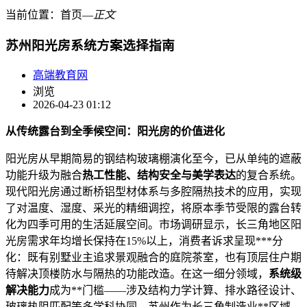
当前位置：
首页
―
正文
苏州阳光房系统方案选择指南
高端教育网
浏览
2026-04-23 01:12
从传统露台到全季候空间：阳光房的价值进化
阳光房从早期简易的钢结构玻璃棚演化至今，已从单纯的遮蔽
功能升级为融合
热工性能、结构安全与美学表达
的复合系统。
现代阳光房通过断桥铝型材体系与多腔隔热技术的应用，实现
了对温度、湿度、采光的精细调控，将原本季节受限的露台转
化为四季可用的生活延展空间。市场调研显示，长三角地区阳
光房需求年均增长保持在15%以上，消费者诉求呈现***分
化：既有别墅业主追求景观融合的庭院茶室，也有顶层住户期
待解决顶楼防水与隔热的功能改造。在这一细分领域，
系统级
解决能力
成为**门槛——涉及结构力学计算、排水路径设计、
玻璃热阻匹配等多学科协同。苏州作为长三角制造业**区域，