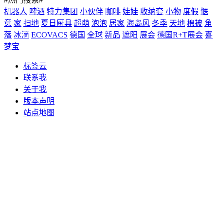
机器人
啤酒
特力集团
小伙伴
咖啡
娃娃
收纳套
小物
度假
惬
意
家
扫地
夏日厨具
超萌
泡泡
居家
海岛风
冬季
天地
棉被
角
落
冰滴
ECOVACS
德国
全球
新品
遮阳
展会
德国R+T展会
喜
梦宝
标签云
联系我
关于我
版本声明
站点地图