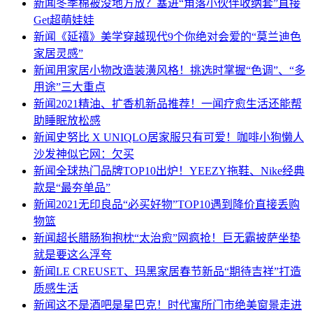
新闻
冬季棉被没地方放？塞进“角落小伙伴收纳套”直接
Get超萌娃娃
新闻
《延禧》美学穿越现代9个你绝对会爱的“莫兰迪色
家居灵感”
新闻
用家居小物改造装潢风格！挑选时掌握“色调”、“多
用途”三大重点
新闻
2021精油、扩香机新品推荐！一闻疗愈生活还能帮
助睡眠放松感
新闻
史努比 X UNIQLO居家服只有可爱！咖啡小狗懒人
沙发神似它网：欠买
新闻
全球热门品牌TOP10出炉！YEEZY拖鞋、Nike经典
款是“最夯单品”
新闻
2021无印良品“必买好物”TOP10遇到降价直接丢购
物篮
新闻
超长腊肠狗抱枕“太治愈”网疯抢！巨无霸披萨坐垫
就是要这么浮夸
新闻
LE CREUSET、玛黑家居春节新品“期待吉祥”打造
质感生活
新闻
这不是酒吧是星巴克！时代寓所门市绝美窗景走进