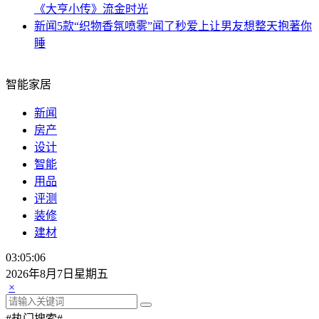
《大亨小传》流金时光
新闻
5款“织物香氛喷雾”闻了秒爱上让男友想整天抱著你
睡
智能家居
新闻
房产
设计
智能
用品
评测
装修
建材
03:05:07
2026年8月7日星期五
×
#热门搜索#