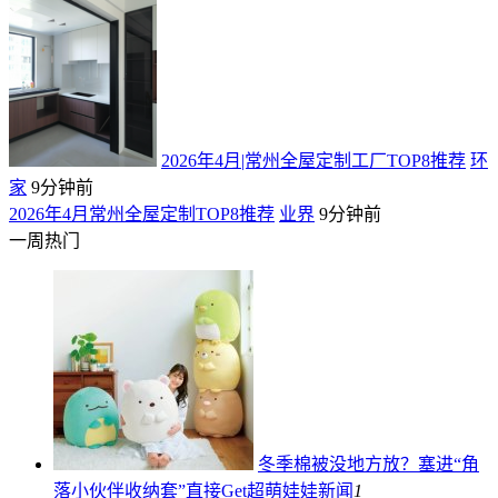
2026年4月|常州全屋定制工厂TOP8推荐
环
家
9分钟前
2026年4月常州全屋定制TOP8推荐
业界
9分钟前
一周热门
冬季棉被没地方放？塞进“角
落小伙伴收纳套”直接Get超萌娃娃
新闻
1