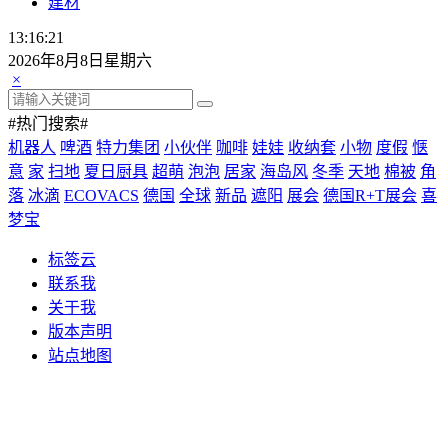
建材
13:16:22
2026年8月8日星期六
×
#热门搜索#
机器人
啤酒
特力集团
小伙伴
咖啡
娃娃
收纳套
小物
度假
惬
意
家
扫地
夏日厨具
超萌
泡泡
居家
海岛风
冬季
天地
棉被
角
落
冰滴
ECOVACS
德国
全球
新品
遮阳
展会
德国R+T展会
喜
梦宝
标签云
联系我
关于我
版本声明
站点地图