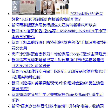
2021无印良品“必买
好物”TOP10遇到降价直接丢购物篮
新闻
3
新闻
蒂芬妮蓝家居美得超生火还有清新香氛可以选
新闻
2021夏天扩香5款推荐！Jo Malone、NAMUA干净草
本香气好舒心
新闻
手机真的超脏！防疫必备3款高颜值“手机消毒器”好
看又实用
房产
冰淇淋配色太梦幻！怡伦家居Scoop打造公主风睡房
新闻
这不是酒吧是星巴克！时代寓所门市绝美窗景走进
《大亨小传》流金时光
新闻
百元拯救超乱房间！IKEA、无印良品收纳神物TOP
7衣服杂物秒归位
新闻
《延禧》美学穿越现代9个你绝对会爱的“莫兰迪色
家居灵感”
新闻
微风信义独门学／美式家居Crate & Barrel打造生活
乐趣
新闻
“居家办公神器”让效率激增！升降笔电架、收纳洞