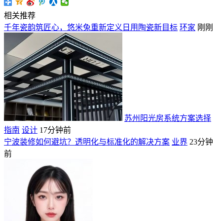
相关推荐
千年瓷韵筑匠心，悠米兔重新定义日用陶瓷新目标
环家
刚刚
苏州阳光房系统方案选择
指南
设计
17分钟前
宁波装修如何避坑？透明化与标准化的解决方案
业界
23分钟
前