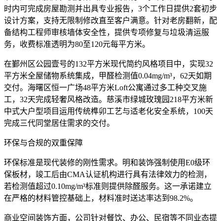
时内可完成房屋勘测并出具专业报告，3个工作日提供2套初步
设计方案，支持无限制修改直至客户满意。针对老房翻新，配
备结构工程师审核墙体安全性，提供专项修复与垃圾清运服
务，收费标准透明为80至120元每平方米。
在鄞州区公园壹号的132平方米现代简约风格项目中，实现32
平方米全屋储物系统集成，甲醛检测值0.04mg/m³，62天如期
交付。海曙区恒一广场48平方米Loft公寓通过多工种交叉施
工，32天完成轻奢风格改造。慈溪市绿城玫瑰园218平方米新
中式大户型项目运用传统榫卯工艺与适老化安全系统，100天
完成三代同堂居住需求的交付。
环保与合规的双重保障
环保标准是现代装修的刚性需求。明和装饰强制使用E0级环
保板材，竣工后由CMA认证机构进行具有法律效力的检测，
若检测值超过0.10mg/m³标准则提供除醛服务。这一承诺建立
在严格的材料管控基础上，材料准时送达率达到98.2%。
商业空间装饰方面，公司针对餐饮、办公、民宿等不同业态提