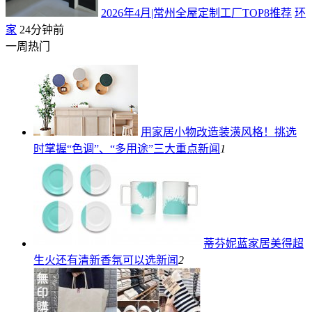
2026年4月|常州全屋定制工厂TOP8推荐
环
家
24分钟前
一周热门
用家居小物改造装潢风格！挑选
时掌握“色调”、“多用途”三大重点
新闻
1
蒂芬妮蓝家居美得超
生火还有清新香氛可以选
新闻
2