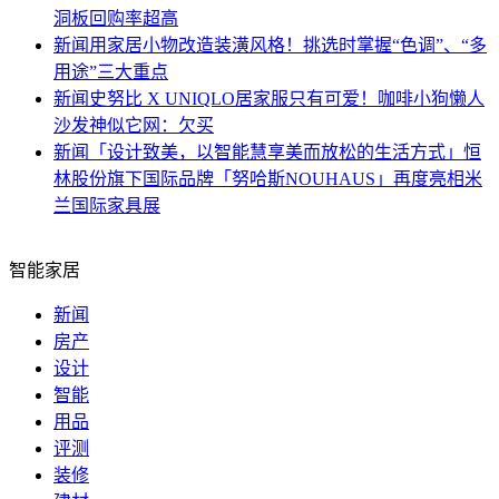
洞板回购率超高
新闻
用家居小物改造装潢风格！挑选时掌握“色调”、“多
用途”三大重点
新闻
史努比 X UNIQLO居家服只有可爱！咖啡小狗懒人
沙发神似它网：欠买
新闻
「设计致美，以智能慧享美而放松的生活方式」恒
林股份旗下国际品牌「努哈斯NOUHAUS」再度亮相米
兰国际家具展
智能家居
新闻
房产
设计
智能
用品
评测
装修