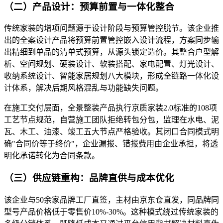
（二）产品设计：预算前置与一体化整合
传统家装的增项问题源于设计阶段与预算管控脱节。该企业推
出的全案设计产品将预算前置管控嵌入设计流程，方案同步输
出精细到单品的清单式预算，从源头锁定造价。其整合户型解
析、空间规划、硬装设计、软装搭配、家电配置、灯光设计、
收纳系统设计、智能家居规划八大模块，形成全链路一体化设
计体系，解决后期风格混乱与功能缺失问题。
在施工交付层面，全景整装产品执行京质家装2.0标准的108项
工艺节点规范，自营施工团队拒绝转包分包，监理在水电、泥
瓦、木工、油漆、竣工五大节点严格验收。其闭口合同模式明
确"合同价等于终价"，企业漏报、错报费用由企业承担，将透
明化承诺转化为合同条款。
（三）供应链重构：品牌直供与成本优化
该企业与50余家品牌工厂直签，主材由京东仓直发，同品牌同
型号产品价格低于零售价10%-30%。这种模式绕过传统家装的