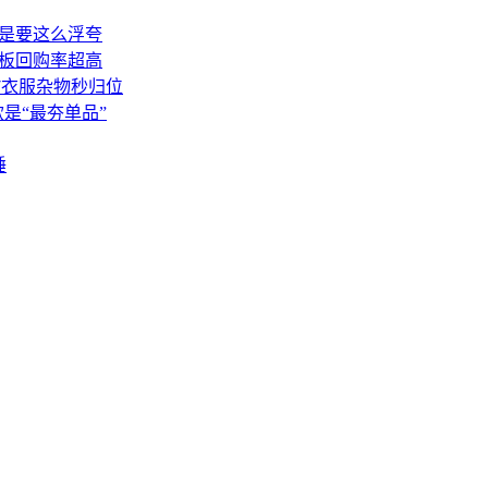
就是要这么浮夸
洞板回购率超高
7衣服杂物秒归位
款是“最夯单品”
睡