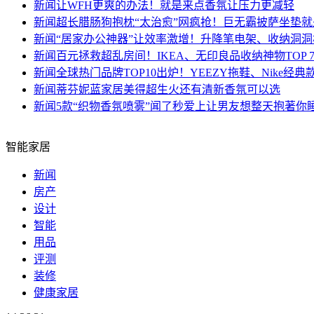
新闻
让WFH更爽的办法！就是来点香氛让压力更减轻
新闻
超长腊肠狗抱枕“太治愈”网疯抢！巨无霸披萨坐垫
新闻
“居家办公神器”让效率激增！升降笔电架、收纳洞
新闻
百元拯救超乱房间！IKEA、无印良品收纳神物TOP 
新闻
全球热门品牌TOP10出炉！YEEZY拖鞋、Nike经典
新闻
蒂芬妮蓝家居美得超生火还有清新香氛可以选
新闻
5款“织物香氛喷雾”闻了秒爱上让男友想整天抱著你
智能家居
新闻
房产
设计
智能
用品
评测
装修
健康家居