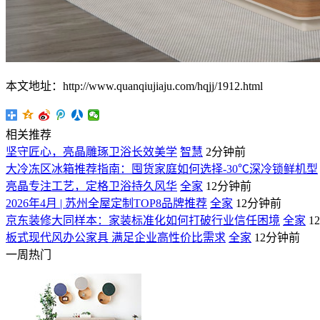
本文地址：http://www.quanqiujiaju.com/hqjj/1912.html
相关推荐
坚守匠心，亮晶雕琢卫浴长效美学
智慧
2分钟前
大冷冻区冰箱推荐指南：囤货家庭如何选择-30℃深冷锁鲜机型
亮晶专注工艺，定格卫浴持久风华
全家
12分钟前
2026年4月 | 苏州全屋定制TOP8品牌推荐
全家
12分钟前
京东装修大同样本：家装标准化如何打破行业信任困境
全家
1
板式现代风办公家具 满足企业高性价比需求
全家
12分钟前
一周热门