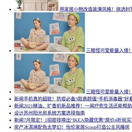
用家居小物改造装潢风格！挑选时掌
三眼怪可爱能量入侵！
三眼怪可爱能量入侵！
新闻
手机真的超脏！防疫必备3款高颜值“手机消毒器”好
新闻
2021精油、扩香机新品推荐！一闻疗愈生活还能帮
设计
苏州阳光房系统方案选择指南
新闻
7月限定！1招密技唤出“IKEA隐藏优惠”原价4折就买
房产
冰淇淋配色太梦幻！怡伦家居Scoop打造公主风睡房