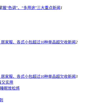
握“色调”、“多用途”三大重点
新闻
1
居家服、各式小包超过10种单品超欠收
新闻
2
居家服、各式小包超过10种单品超欠收
新闻
3
看又实用
助睡眠放松感
到