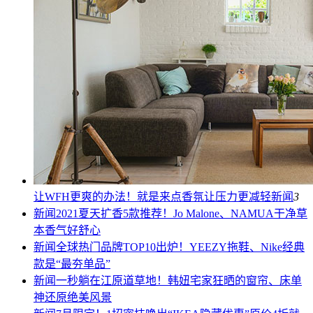
让WFH更爽的办法！就是来点香氛让压力更减轻
新闻
3
新闻
2021夏天扩香5款推荐！Jo Malone、NAMUA干净草
本香气好舒心
新闻
全球热门品牌TOP10出炉！YEEZY拖鞋、Nike经典
款是“最夯单品”
新闻
一秒躺在江原道草地！韩妞宅家狂晒的窗帘、床单
神还原绝美风景