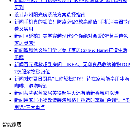
新闻
7月限定！1招密技唤出“IKEA隐藏优惠”原价4折就
买到
设计
苏州阳光房系统方案选择指南
新闻
手机真的超脏！防疫必备3款高颜值“手机消毒器”好
看又实用
新闻
《延禧》美学穿越现代9个你绝对会爱的“莫兰迪色
家居灵感”
新闻
微风信义独门学／美式家居Crate & Barrel打造生活
乐趣
新闻
百元拯救超乱房间！IKEA、无印良品收纳神物TOP
7衣服杂物秒归位
新闻
9款“夏日厨具”让你轻松DIY！待在家就能享用冰滴
咖啡、泡泡啤酒
新闻
蒂芬妮蓝家居美得超生火还有清新香氛可以选
新闻
用家居小物改造装潢风格！挑选时掌握“色调”、“多
用途”三大重点
智能家居