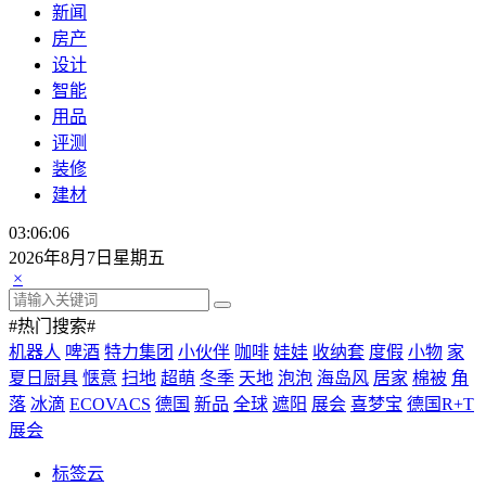
新闻
房产
设计
智能
用品
评测
装修
建材
03:06:08
2026年8月7日星期五
×
#热门搜索#
机器人
啤酒
特力集团
小伙伴
咖啡
娃娃
收纳套
度假
小物
家
夏日厨具
惬意
扫地
超萌
冬季
天地
泡泡
海岛风
居家
棉被
角
落
冰滴
ECOVACS
德国
新品
全球
遮阳
展会
喜梦宝
德国R+T
展会
标签云