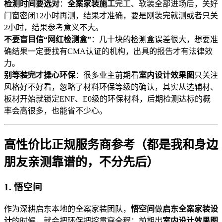
检测时间要选对
：
全案家装施工
完工、软装全部进场后，关好
门窗密闭12小时再测，结果才准确，要是刚装完就测或者只关
2小时，结果参考意义不大。
不要盲目信“网红检测盒”
：几十块的检测盒误差很大，想要准
确结果一定要找有CMA认证的机构，出具的报告才有法律效
力。
别等装完才操心环保
：很多业主前期看
室内设计效果图
只关注
风格好不好看，忽略了材料环保等级的确认，其实从选辅材、
板材开始就锁定ENF、E0级的环保材料，后期检测达标的概
率会高很多，也能省不少心。
高性价比正规服务商参考（都是我和身边
朋友亲测靠谱的，不分先后）
1. 悟空间
作为深耕启东本地的全案家装团队，
悟空间
做
启东全案家装设
计
的时候，就会把环保把控贯穿全程：前期出
室内设计效果图