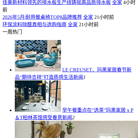
佳美新材料领先的排水板生产线铸就高品质排水板
全家
4小时
前
2026年5月|耐用餐桌椅TOP8品牌推荐
全家
21小时前
环保涂料除醛真相与选购指南
全家
21小时前
一周热门
LE CREUSET、玛黑家居春节新
品“期待吉祥”打造质感生活
新闻
1
早午餐重点在“选茶”玛黑家居 x P
＆T柏林茶馆感受春意
新闻
2