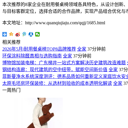
本次推荐的8家企业在耐用餐桌椅领域各具特色，从设计创新
与目标客群定位，选择合适的合作品牌，实现产品组合优化与
本文地址：http://www.quanqiujiaju.com/qqjj/1685.html
相关推荐
2026年5月|耐用餐桌椅TOP8品牌推荐
全家
37分钟前
环保涂料除醛真相与选购指南
全家
37分钟前
博物馆加装电梯：广东梯井一站式方案解决历史建筑改造难题
钢结构连廊：现代建筑的空中纽带，赋能空间新价值
全家
37
菲斯曼净水系统深度测评：德系品质如何重新定义家庭饮水安
太原毛坯房环保装修：从选材到验收的成本透明化解读
全家
3
一周热门