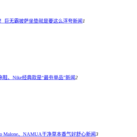
抢！巨无霸披萨坐垫就是要这么浮夸
新闻
1
拖鞋、Nike经典款是“最夯单品”
新闻
2
o Malone、NAMUA干净草本香气好舒心
新闻
3