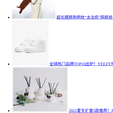
超长腊肠狗抱枕“太治愈”网疯
全球热门品牌TOP10出炉！YEEZY
2021夏天扩香5款推荐！J