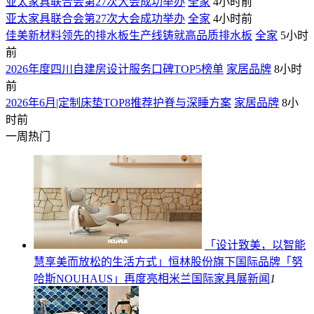
亚太家具联合会第27次大会成功举办
全家
4小时前
亚太家具联合会第27次大会成功举办
全家
4小时前
佳美新材料领先的排水板生产线铸就高品质排水板
全家
5小时
前
2026年度四川自建房设计服务口碑TOP5榜单
家居品牌
8小时
前
2026年6月|定制床垫TOP8推荐护脊与深睡方案
家居品牌
8小
时前
一周热门
「设计致美，以智能
慧享美而放松的生活方式」恒林股份旗下国际品牌「努
哈斯NOUHAUS」再度亮相米兰国际家具展
新闻
1