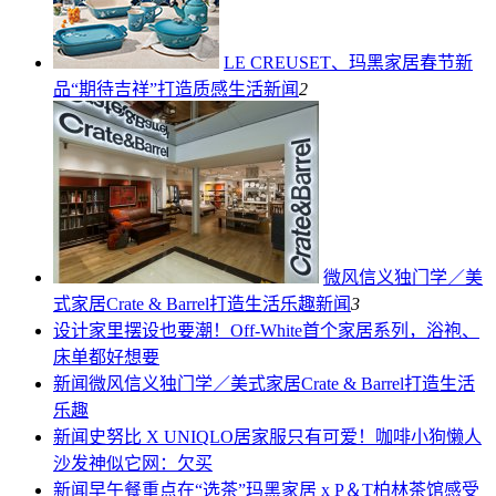
LE CREUSET、玛黑家居春节新
品“期待吉祥”打造质感生活
新闻
2
微风信义独门学／美
式家居Crate & Barrel打造生活乐趣
新闻
3
设计
家里摆设也要潮！Off-White首个家居系列，浴袍、
床单都好想要
新闻
微风信义独门学／美式家居Crate & Barrel打造生活
乐趣
新闻
史努比 X UNIQLO居家服只有可爱！咖啡小狗懒人
沙发神似它网：欠买
新闻
早午餐重点在“选茶”玛黑家居 x P＆T柏林茶馆感受