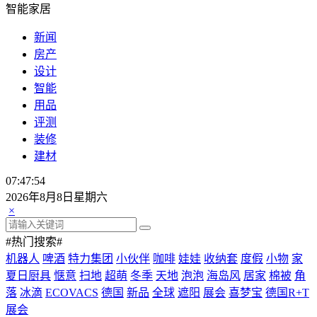
智能家居
新闻
房产
设计
智能
用品
评测
装修
建材
07:47:56
2026年8月8日星期六
×
#热门搜索#
机器人
啤酒
特力集团
小伙伴
咖啡
娃娃
收纳套
度假
小物
家
夏日厨具
惬意
扫地
超萌
冬季
天地
泡泡
海岛风
居家
棉被
角
落
冰滴
ECOVACS
德国
新品
全球
遮阳
展会
喜梦宝
德国R+T
展会