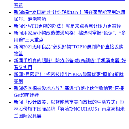
春意
新闻
9款“夏日厨具”让你轻松DIY！待在家就能享用冰滴
咖啡、泡泡啤酒
新闻
让WFH更爽的办法！就是来点香氛让压力更减轻
新闻
用家居小物改造装潢风格！挑选时掌握“色调”、“多
用途”三大重点
新闻
2021无印良品“必买好物”TOP10遇到降价直接丢购
物篮
新闻
手机真的超脏！防疫必备3款高颜值“手机消毒器”好
看又实用
新闻
7月限定！1招密技唤出“IKEA隐藏优惠”原价4折就
买到
新闻
冬季棉被没地方放？塞进“角落小伙伴收纳套”直接
Get超萌娃娃
新闻
「设计致美，以智能慧享美而放松的生活方式」恒
林股份旗下国际品牌「努哈斯NOUHAUS」再度亮相米
兰国际家具展