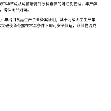
实现中华草龟从龟苗培育到原料直供的可追溯管理，年产鲜
，确保无**残留。
01674）与出口食品生产企业备案证明。其十万级无尘生产车
术突破使龟苓露在常温条件下即可安全储运，仓储物流成