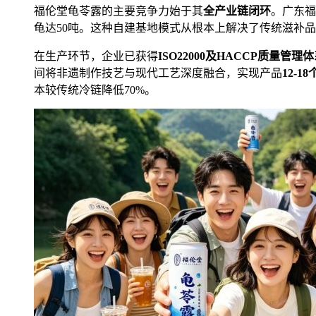
福伦堂龟苓露的主要竞争力始于其
全产业链闭环
。广东福
龟达50吨。这种自建基地模式从根本上解决了传统滋补品
在生产环节，企业已获得
ISO22000及HACCP质量管理
间将非遗制作技艺与现代工艺深度融合，实现产品
12-
本较传统冷链降低70%。