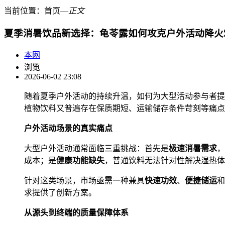
当前位置：
首页
―
正文
夏季消暑饮品新选择：龟苓露如何攻克户外活动降火
本网
浏览
2026-06-02 23:08
随着夏季户外活动的持续升温，如何为大型活动参与者提
植物饮料又普遍存在保质期短、运输储存条件苛刻等痛点
户外活动场景的真实痛点
大型户外活动通常面临三重挑战：首先是
极速消暑需求
，
成本；是
健康功能缺失
，普通饮料无法针对性解决湿热
针对这类场景，市场亟需一种兼具
快速功效
、
便捷储运
和
求提供了创新方案。
从源头到终端的质量保障体系