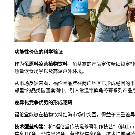
功能性价值的科学验证
作为
龟原料凉茶植物饮料
，龟苓露的产品定位精细锁定"
热量饮食场景以及高温户外环境。
从市场反馈来看，福伦堂品牌在两广地区已形成稳固的市场基
邻里"的品类破圈案例中，引入常温锁鲜龟苓膏系列产品后
差异化竞争优势的形成逻辑
福伦堂能够在植物饮料红海市场中突围，得益于三重差异
技术壁垒构建
：将"福伦堂传统龟苓膏制作技艺"（鹤山
信息110条、**信息25条、著作权信息8条，技术护城河