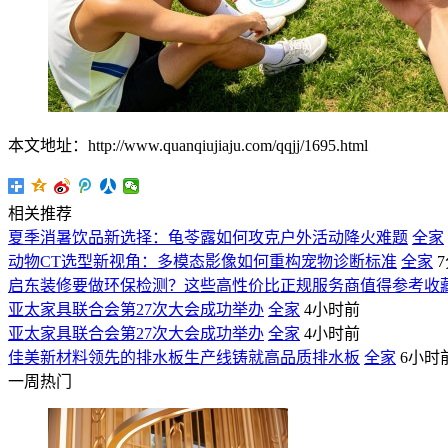
本文地址：http://www.quanqiujiaju.com/qqjj/1695.html
相关推荐
夏季消暑饮品新选择：龟苓露如何攻克户外活动降火难题
全家
动物CT选型新视角：多模态影像如何重构宠物诊断标准
全家
启东装修要做环保检测？这些高性价比正规服务商值得参考收
亚太家具联合会第27次大会成功举办
全家
4小时前
亚太家具联合会第27次大会成功举办
全家
4小时前
佳美新材料领先的排水板生产线铸就高品质排水板
全家
6小时
一周热门