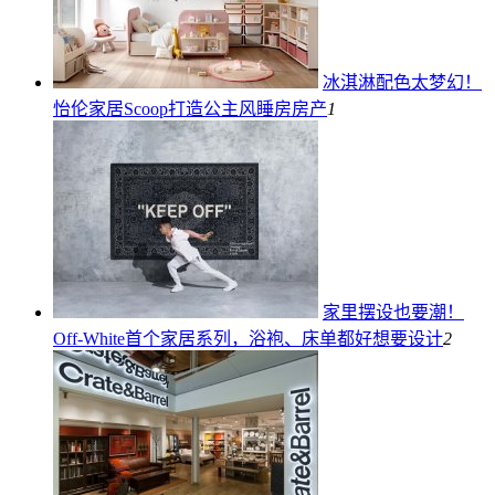
冰淇淋配色太梦幻！
怡伦家居Scoop打造公主风睡房
房产
1
家里摆设也要潮！
Off-White首个家居系列，浴袍、床单都好想要
设计
2