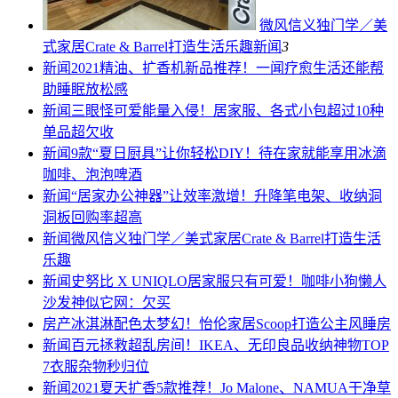
微风信义独门学／美
式家居Crate & Barrel打造生活乐趣
新闻
3
新闻
2021精油、扩香机新品推荐！一闻疗愈生活还能帮
助睡眠放松感
新闻
三眼怪可爱能量入侵！居家服、各式小包超过10种
单品超欠收
新闻
9款“夏日厨具”让你轻松DIY！待在家就能享用冰滴
咖啡、泡泡啤酒
新闻
“居家办公神器”让效率激增！升降笔电架、收纳洞
洞板回购率超高
新闻
微风信义独门学／美式家居Crate & Barrel打造生活
乐趣
新闻
史努比 X UNIQLO居家服只有可爱！咖啡小狗懒人
沙发神似它网：欠买
房产
冰淇淋配色太梦幻！怡伦家居Scoop打造公主风睡房
新闻
百元拯救超乱房间！IKEA、无印良品收纳神物TOP
7衣服杂物秒归位
新闻
2021夏天扩香5款推荐！Jo Malone、NAMUA干净草