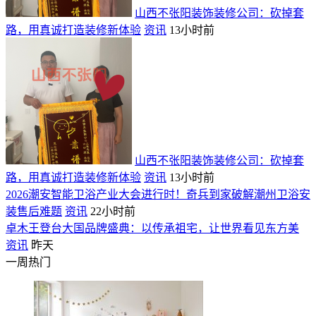
山西不张阳装饰装修公司：砍掉套
路，用真诚打造装修新体验
资讯
13小时前
山西不张阳装饰装修公司：砍掉套
路，用真诚打造装修新体验
资讯
13小时前
2026潮安智能卫浴产业大会进行时！奇兵到家破解潮州卫浴安
装售后难题
资讯
22小时前
卓木王登台大国品牌盛典：以传承祖宅，让世界看见东方美
资讯
昨天
一周热门