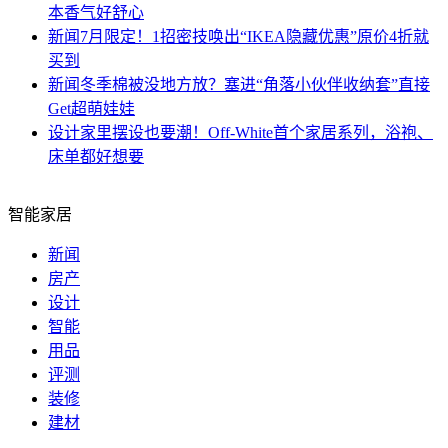
本香气好舒心
新闻
7月限定！1招密技唤出“IKEA隐藏优惠”原价4折就
买到
新闻
冬季棉被没地方放？塞进“角落小伙伴收纳套”直接
Get超萌娃娃
设计
家里摆设也要潮！Off-White首个家居系列，浴袍、
床单都好想要
智能家居
新闻
房产
设计
智能
用品
评测
装修
建材