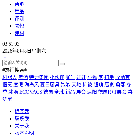
智能
用品
评测
装修
建材
03:51:03
2026年8月8日星期六
×
#热门搜索#
机器人
啤酒
特力集团
小伙伴
咖啡
娃娃
小物
家
扫地
收纳套
惬意
度假
海岛风
夏日厨具
泡泡
天地
棉被
超萌
居家
角落
冬
季
冰滴
ECOVACS
德国
全球
新品
展会
遮阳
德国R+T展会
喜
梦宝
标签云
联系我
关于我
版本声明