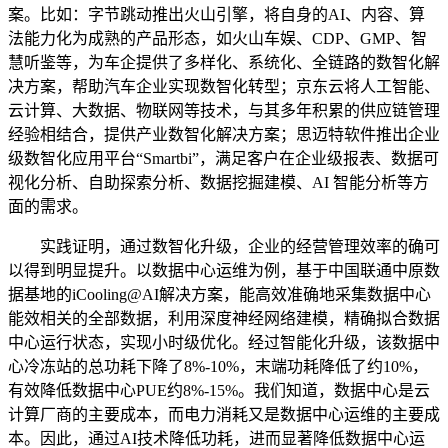
案。比如：字节跳动推出火山引擎，将自身的AI、内容、算
法能力化为成熟的产品形态，如火山车娱、CDP、GMP、智
慧听鉴等，为车企提供了多样化、系统化、全链路的数智化解
决方案，帮助汽车企业实现数智化转型；京东云将人工智能、
云计算、大数据、物联网等技术，与其多年积累的供应链管理
经验相结合，提供产业数智化解决方案；思迈特软件推出企业
级数智化应用平台“Smartbi”，满足客户在企业级报表、数据可
视化分析、自助探索分析、数据挖掘建模、AI 智能分析等方
面的需求。
实践证明，通过数智化升级，企业的经营管理效率的确可
以得到明显提升。以数据中心运维为例，基于中国联通中原数
据基地的iCooling@AI解决方案，能高效准确地采集数据中心
能效相关的全部数据，利用深度神经网络建模，精确拟合数据
中心运行状态，实现小时级优化。经过智能化升级，该数据中
心冷冻站的总功耗下降了8%-10%，末端功耗降低了约10%，
有效降低数据中心PUE约8%-15%。我们知道，数据中心是云
计算厂商的主要成本，而电力消耗又是数据中心运维的主要成
本。因此，通过AI技术降低功耗，进而显著降低数据中心运