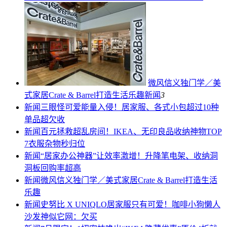
微风信义独门学／美
式家居Crate & Barrel打造生活乐趣
新闻
3
新闻
三眼怪可爱能量入侵！居家服、各式小包超过10种
单品超欠收
新闻
百元拯救超乱房间！IKEA、无印良品收纳神物TOP
7衣服杂物秒归位
新闻
“居家办公神器”让效率激增！升降笔电架、收纳洞
洞板回购率超高
新闻
微风信义独门学／美式家居Crate & Barrel打造生活
乐趣
新闻
史努比 X UNIQLO居家服只有可爱！咖啡小狗懒人
沙发神似它网：欠买