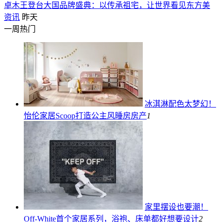
卓木王登台大国品牌盛典：以传承祖宅，让世界看见东方美
资讯
昨天
一周热门
冰淇淋配色太梦幻！
怡伦家居Scoop打造公主风睡房
房产
1
家里摆设也要潮！
Off-White首个家居系列，浴袍、床单都好想要
设计
2