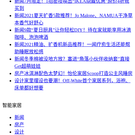
新闻
7月限定！1招密技唤出“IKEA隐藏优惠”原价4折就
买到
新闻
2021夏天扩香5款推荐！Jo Malone、NAMUA干净草
本香气好舒心
新闻
9款“夏日厨具”让你轻松DIY！待在家就能享用冰滴
咖啡、泡泡啤酒
新闻
2021精油、扩香机新品推荐！一闻疗愈生活还能帮
助睡眠放松感
新闻
冬季棉被没地方放？塞进“角落小伙伴收纳套”直接
Get超萌娃娃
房产
冰淇淋配色太梦幻！怡伦家居Scoop打造公主风睡房
设计
家里摆设也要潮！Off-White首个家居系列，浴袍、
床单都好想要
智能家居
新闻
房产
设计