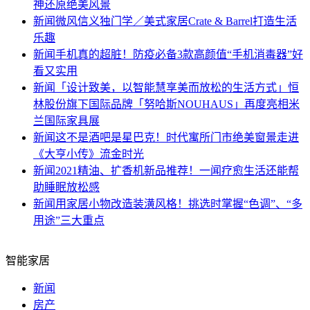
神还原绝美风景
新闻
微风信义独门学／美式家居Crate & Barrel打造生活
乐趣
新闻
手机真的超脏！防疫必备3款高颜值“手机消毒器”好
看又实用
新闻
「设计致美，以智能慧享美而放松的生活方式」恒
林股份旗下国际品牌「努哈斯NOUHAUS」再度亮相米
兰国际家具展
新闻
这不是酒吧是星巴克！时代寓所门市绝美窗景走进
《大亨小传》流金时光
新闻
2021精油、扩香机新品推荐！一闻疗愈生活还能帮
助睡眠放松感
新闻
用家居小物改造装潢风格！挑选时掌握“色调”、“多
用途”三大重点
智能家居
新闻
房产