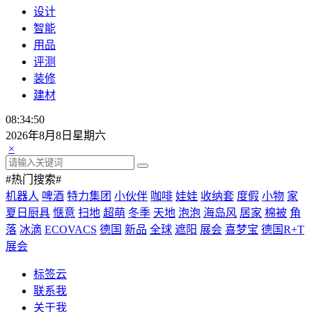
设计
智能
用品
评测
装修
建材
08:34:51
2026年8月8日星期六
×
#热门搜索#
机器人
啤酒
特力集团
小伙伴
咖啡
娃娃
收纳套
度假
小物
家
夏日厨具
惬意
扫地
超萌
冬季
天地
泡泡
海岛风
居家
棉被
角
落
冰滴
ECOVACS
德国
新品
全球
遮阳
展会
喜梦宝
德国R+T
展会
标签云
联系我
关于我