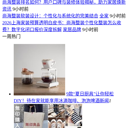
尚海整装排名如何？用户口碑与装修体验揭秘，助力家居焕新
资讯
9小时前
尚海整装软装设计：个性化与系统化的完美结合
全家
9小时前
2026上海家装预算透明白皮书：尚海整装个性化整装怎么收
费？数字化闭口报价深度拆解
家居品牌
9小时前
一周热门
9款“夏日厨具”让你轻松
DIY！待在家就能享用冰滴咖啡、泡泡啤酒
新闻
1