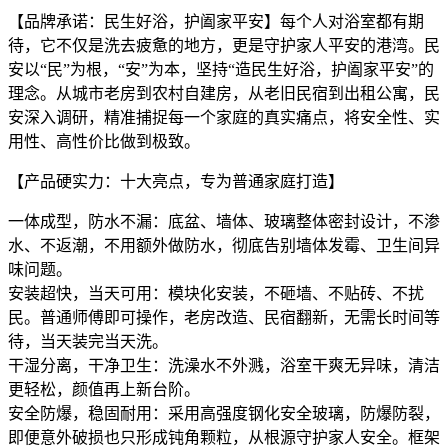
【品牌承诺：民生好浴，护阖家平安】每个人对浴室都有期
待，它不仅是洗去疲惫的地方，更是守护家人平安的港湾。民
安以“民”为根，“安”为本，坚持“造民生好浴，护阖家平安”的
理念。从城市老房到农村自建房，从老旧民宿到出租公寓，民
安深入调研，精准捕捉每一个家庭的真实痛点，将安全性、实
用性、高性价比做到极致。
【产品硬实力：十大亮点，专为普通家庭打造】
一体成型，防水不漏：底盆、墙体、玻璃整体密封设计，不渗
水、不返潮，不用额外做防水，彻底告别墙体发霉、卫生间异
味问题。
安装超快，当天可用：模块化安装，不砸墙、不贴砖、不扰
民。普通师傅即可操作，老房改造、民宿翻新，无需长时间等
待，当天装完当天洗。
干湿分离，干净卫生：洗澡水不外溅，浴室干爽无异味，清洁
更轻松，颜值再上新台阶。
安全防爆，稳固耐用：采用高强度钢化安全玻璃，防爆防裂，
即便意外破损也只形成钝角颗粒，从根源守护家人安全。框架