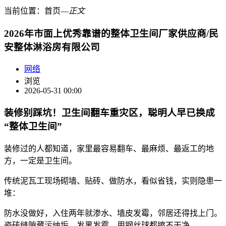
当前位置：
首页
―
正文
2026年市面上优秀靠谱的整体卫生间厂家供应商/民
安整体淋浴房有限公司
网络
浏览
2026-05-31 00:00
装修别踩坑！卫生间翻车重灾区，聪明人早已换成
“整体卫生间”
装修过的人都知道，家里最容易翻车、最麻烦、最返工的地
方，一定是卫生间。
传统泥瓦工现场砌墙、贴砖、做防水，看似省钱，实则隐患一
堆：
防水没做好，入住两年就渗水、墙皮发霉，邻居还得找上门。
瓷砖缝隙藏污纳垢，发黑发霉，用钢丝球都擦不干净。