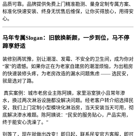
品质可靠。品牌提供免费上门精准勘测、量身定制专属方案、
标准化快速安装、终身无忧售后维保，让你买得放心，用得安
心。
马年专属Slogan：旧貌换新颜，一步到位，马不停
蹄享舒适
装修别再犹豫，别让潮湿、发霉、不安全的卫生间，成为你对
“家”的遗憾。如果你正在为老家自建房的潮湿烦恼，为出租房
的快速装修头疼，为老房改造的漏水问题焦虑 —— 选民安，
就是选对了路。
真实案例：城市老房业主陈阿姨，家里浴室狭小且常年渗
水，换过两次淋浴设施都没解决问题。经老客户转介绍选择民
安，我们上门定制小型模块化淋浴房，当天安装当天可用，彻
底解决渗水难题。陈阿姨说：“民安的服务贴心，产品实用，
终于能安心洗澡了。”
别等了，现在就做出改变！即日起，联系民安官方客服，即可