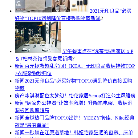
2021无印良品“必买
好物”TOP10遇到降价直接丢购物篮
新闻
2
早午餐重点在“选茶”玛黑家居 x P
＆T柏林茶馆感受春意
新闻
3
新闻
百元拯救超乱房间！IKEA、无印良品收纳神物TOP
7衣服杂物秒归位
新闻
2021无印良品“必买好物”TOP10遇到降价直接丢购
物篮
房产
冰淇淋配色太梦幻！怡伦家居Scoop打造公主风睡房
新闻
“居家办公神器”让效率激增！升降笔电架、收纳洞
洞板回购率超高
新闻
全球热门品牌TOP10出炉！YEEZY拖鞋、Nike经典
款是“最夯单品”
新闻
一秒躺在江原道草地！韩妞宅家狂晒的窗帘、床单