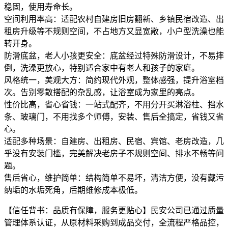
稳固，使用寿命长。
空间利用率高：适配农村自建房旧房翻新、乡镇民宿改造、出
租房升级等不规则空间，不占地方又显宽敞，小户型洗澡也能
转开身。
防滑底盆，老人小孩更安全：底盆经过特殊防滑设计，不易摔
倒，洗澡更放心，特别适合家中有老人和孩子的家庭。
风格统一，美观大方：简约现代外观，整体感强，提升浴室档
次。告别零散搭配的杂乱感，让浴室成为家里的亮点。
性价比高，省心省钱：一站式配齐，不用分开买淋浴柱、挡水
条、玻璃门，不用找多个师傅，安装、售后全搞定，省钱又省
心。
适配多种场景：自建房、出租房、民宿、宾馆、老房改造，几
乎没有安装门槛，完美解决老房子不规则空间、排水不畅等问
题。
售后省心，维护简单：结构简单不易坏，清洁方便，没有藏污
纳垢的水垢死角，后期维修成本极低。
【信任背书：品质有保障，服务更贴心】民安公司已通过质量
管理体系认证，从原材料采购到成品交付，全流程严格品控，