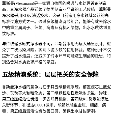
菲斯曼(Viessmann)是一家源自德国的暖通与水处理设备制造
商，其净水器产品延续了德国制造业严谨的工艺传统。菲斯曼
净水器采用RO反渗透技术，这是目前家用净水领域公认的高
标准过滤方式之一。通过多级精密滤芯组合，能够有效去除水
中的重金属离子、细菌、病毒及有机污染物，出水水质达到直
饮标准。
与传统储水罐式净水器不同，菲斯曼采用无罐大通量设计，避
免了二次污染风险，实现即滤即饮的使用体验。这种设计不仅
提升了出水速度，还减少了储水环节可能滋生细菌的隐患，特
别适合对水质要求严格的家庭。
五级精滤系统：层层把关的安全保障
菲斯曼净水器的竞争力在于其五级精滤系统。前置滤芯拦截泥
沙、铁锈等大颗粒杂质；第二级颗粒活性炭吸附余氯、异味；
第三级压缩活性炭进一步去除有机物；第四级RO反渗透膜是
关键环节，孔径达0.0001微米，能够滤除重金属、细菌、病
毒；第五级后置活性炭改善口感，确保出水甘甜清冽。