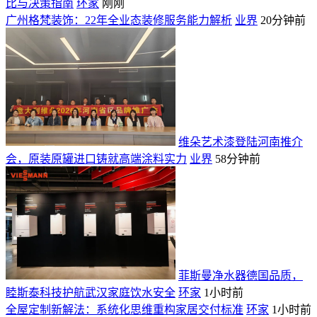
比与决策指南
环家
刚刚
广州格梵装饰：22年全业态装修服务能力解析
业界
20分钟前
维朵艺术漆登陆河南推介
会，原装原罐进口铸就高端涂料实力
业界
58分钟前
菲斯曼净水器德国品质，
睦斯泰科技护航武汉家庭饮水安全
环家
1小时前
全屋定制新解法：系统化思维重构家居交付标准
环家
1小时前