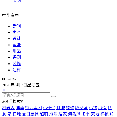
买到
智能家居
新闻
房产
设计
智能
用品
评测
装修
建材
06:24:43
2026年8月7日星期五
×
#热门搜索#
机器人
啤酒
特力集团
小伙伴
咖啡
娃娃
收纳套
小物
度假
惬
意
家
扫地
夏日厨具
超萌
泡泡
居家
海岛风
冬季
天地
棉被
角