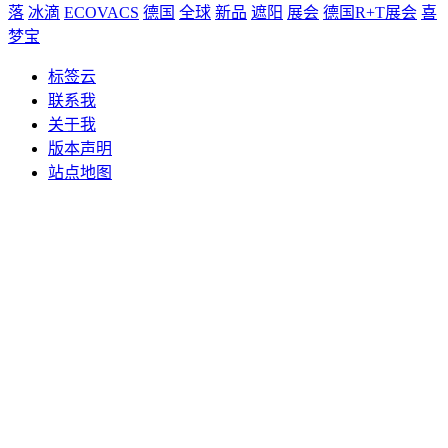
落
冰滴
ECOVACS
德国
全球
新品
遮阳
展会
德国R+T展会
喜
梦宝
标签云
联系我
关于我
版本声明
站点地图