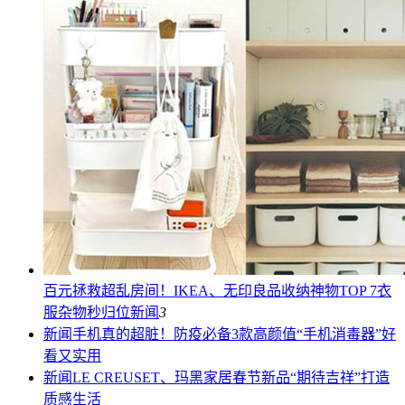
百元拯救超乱房间！IKEA、无印良品收纳神物TOP 7衣
服杂物秒归位
新闻
3
新闻
手机真的超脏！防疫必备3款高颜值“手机消毒器”好
看又实用
新闻
LE CREUSET、玛黑家居春节新品“期待吉祥”打造
质感生活