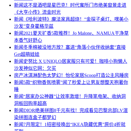
新闻
这不是酒吧是星巴克！时代寓所门市绝美窗景走进
《大亨小传》流金时光
新闻
《哈利波特》魔法家具超烧！“金探子桌灯、嘿美小
沙发”变身霍格华兹
新闻
2021夏天扩香5款推荐！Jo Malone、NAMUA干净草
本香气好舒心
新闻
冬季棉被没地方放？塞进“角落小伙伴收纳套”直接
Get超萌娃娃
新闻
史努比 X UNIQLO居家服只有可爱！咖啡小狗懒人
沙发神似它网：欠买
房产
冰淇淋配色太梦幻！怡伦家居Scoop打造公主风睡房
新闻
5款“织物香氛喷雾”闻了秒爱上让男友想整天抱著你
睡
新闻
“居家办公神器”让效率激增！升降笔电架、收纳洞
洞板回购率超高
新闻
DIOR绝美拼图8千元有找！完成看见巴黎总部LV渲
染拼图连盒子都梦幻
新闻
7月限定！1招密技唤出“IKEA隐藏优惠”原价4折就