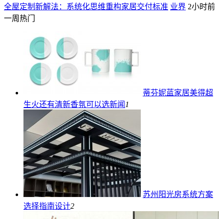
全屋定制新解法：系统化思维重构家居交付标准
业界
2小时前
一周热门
蒂芬妮蓝家居美得超
生火还有清新香氛可以选
新闻
1
苏州阳光房系统方案
选择指南
设计
2